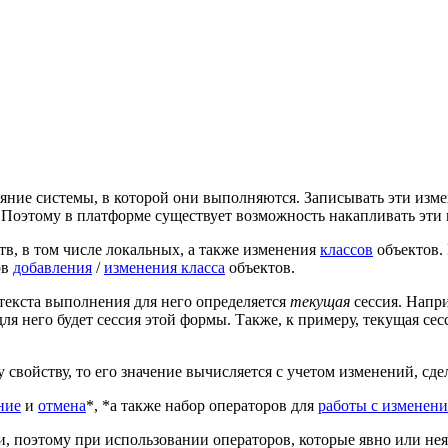
яние системы, в которой они выполняются. Записывать эти измен
. Поэтому в платформе существует возможность накапливать эти
тв, в том числе локальных, а также изменения
классов
объектов.
ов
добавления
/
изменения класса
объектов.
нтекста выполнения для него определяется
текущая
сессия. Напри
для него будет сессия этой формы. Также, к примеру, текущая с
свойству, то его значение вычисляется с учетом изменений, сде
ние
и
отмена
*, *а также набор операторов для
работы с изменен
и, поэтому при использовании операторов, которые явно или не