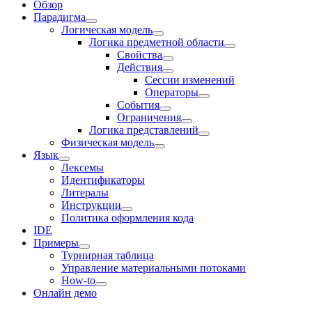
Обзор
Парадигма
Логическая модель
Логика предметной области
Свойства
Действия
Сессии изменений
Оператоpы
События
Ограничения
Логика представлений
Физическая модель
Язык
Лексемы
Идентификаторы
Литералы
Инструкции
Политика оформления кода
IDE
Примеры
Турнирная таблица
Управление материальными потоками
How-to
Онлайн демо