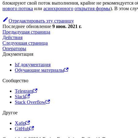
блокируют свой поток выполнения, крайне не рекомендуется 
нового потока
или
асинхронного
открытия формы
). В этом сл
Отредактировать эту страницу
Последнее обновление
9 июн. 2021 г.
Предыдущая страница
Действия
Следующая страница
Оператоpы
Документация
lsf документация
Обучающие материалы
Сообщество
Telegram
Slack
Stack Overflow
Другое
Хабр
GitHub