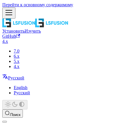
Перейти к основному содержимому
Установить
Изучить
GitHub
4.x
7.0
6.x
5.x
4.x
Русский
English
Русский
Поиск