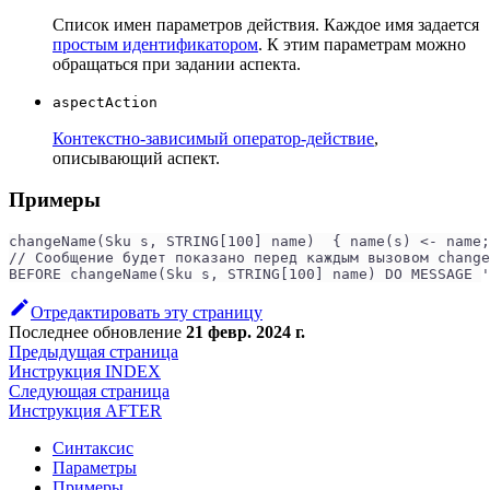
Список имен параметров действия. Каждое имя задается
простым идентификатором
. К этим параметрам можно
обращаться при задании аспекта.
aspectAction
Контекстно-зависимый оператор-действие
,
описывающий аспект.
Примеры
changeName(Sku s, STRING[100] name)  { name(s) <- name;
// Сообщение будет показано перед каждым вызовом change
BEFORE changeName(Sku s, STRING[100] name) DO MESSAGE '
Отредактировать эту страницу
Последнее обновление
21 февр. 2024 г.
Предыдущая страница
Инструкция INDEX
Следующая страница
Инструкция AFTER
Синтаксис
Параметры
Примеры