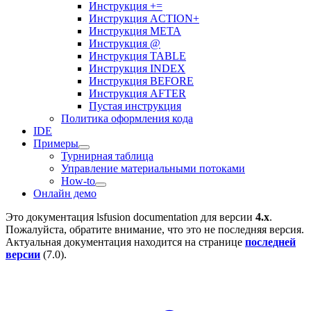
Инструкция +=
Инструкция ACTION+
Инструкция META
Инструкция @
Инструкция TABLE
Инструкция INDEX
Инструкция BEFORE
Инструкция AFTER
Пустая инструкция
Политика оформления кода
IDE
Примеры
Турнирная таблица
Управление материальными потоками
How-to
Онлайн демо
Это документация
lsfusion documentation
для версии
4.x
.
Пожалуйста, обратите внимание, что это не последняя версия.
Актуальная документация находится на странице
последней
версии
(
7.0
).