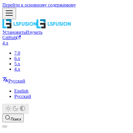
Перейти к основному содержимому
Установить
Изучить
GitHub
4.x
7.0
6.x
5.x
4.x
Русский
English
Русский
Поиск