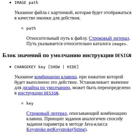
IMAGE path
Указание файла с картинкой, которая будет отображаться
в качестве иконки для действия.
path
Относительный путь к файлу.
Строковый литерал
.
Путь указывается относительно каталога
.
images
Блок значений по умолчанию инструкции
DESIGN
CHANGEKEY key [SHOW | HIDE]
Указание
комбинации клавиш
, при нажатии которой
будет выполнено это действие. Устанавливает значение
для
дизайна по умолчанию
, может быть переопределено
в
инструкции
.
DESIGN
key
Строковый литерал
, описывающий комбинацию
клавиш. Принцип задания аналогичен способу
задания параметра в методе Java-класса
Keystroke.getKeystroke(String)
.