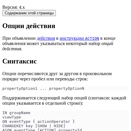
Версия: 4.x
Содержание этой страницы
Опции действия
При объявлении
действия
в
инструкции
в конце
ACTION
объявления может указываться некоторый набор
опций
действия
.
Синтаксис
Опции перечисляются друг за другом в произвольном
порядке через пробел или переводы строк:
propertyOption1 ... propertyOptionN
Поддерживается следующий набор опций (синтаксис каждой
опции указывается в отдельной строке):
IN groupName
viewType
ON eventType { actionOperator }
CHANGEKEY key [SHOW | HIDE]
ASON eventType [ACTION] propertyId