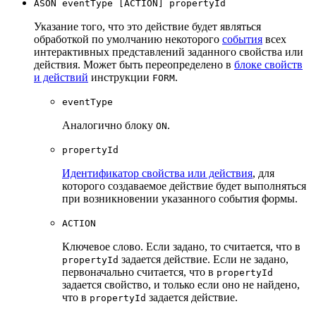
ASON eventType [ACTION] propertyId
Указание того, что это действие будет являться
обработкой по умолчанию некоторого
события
всех
интерактивных представлений заданного свойства или
действия. Может быть переопределено в
блоке свойств
и действий
инструкции
.
FORM
eventType
Аналогично блоку
.
ON
propertyId
Идентификатор свойства или действия
, для
которого создаваемое действие будет выполняться
при возникновении указанного события формы.
ACTION
Ключевое слово. Если задано, то считается, что в
задается действие. Если не задано,
propertyId
первоначально считается, что в
propertyId
задается свойство, и только если оно не найдено,
что в
задается действие.
propertyId