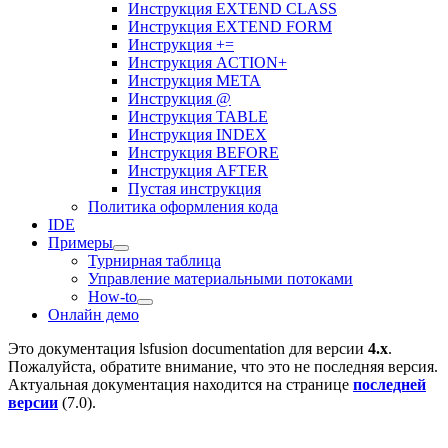
Инструкция EXTEND CLASS
Инструкция EXTEND FORM
Инструкция +=
Инструкция ACTION+
Инструкция META
Инструкция @
Инструкция TABLE
Инструкция INDEX
Инструкция BEFORE
Инструкция AFTER
Пустая инструкция
Политика оформления кода
IDE
Примеры
Турнирная таблица
Управление материальными потоками
How-to
Онлайн демо
Это документация
lsfusion documentation
для версии
4.x
.
Пожалуйста, обратите внимание, что это не последняя версия.
Актуальная документация находится на странице
последней
версии
(
7.0
).