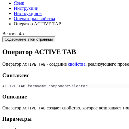
Язык
Инструкции
Инструкция =
Операторы-свойства
Оператор ACTIVE TAB
Версия: 4.x
Содержание этой страницы
Оператор ACTIVE TAB
Оператор
- создание
свойства
, реализующего пров
ACTIVE TAB
Синтаксис
ACTIVE TAB formName.componentSelector
Описание
Оператор
создает свойство, которое возвращает
ACTIVE TAB
TR
Параметры