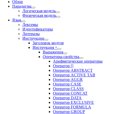
Обзор
Парадигма
Логическая модель
Физическая модель
Язык
Лексемы
Идентификаторы
Литералы
Инструкции
Заголовок модуля
Инструкция =
Выражения
Операторы-свойства
Арифметические операторы
Оператор []
Оператор ABSTRACT
Оператор ACTIVE TAB
Оператор AGGR
Оператор CASE
Оператор CLASS
Оператор CONCAT
Оператор DATA
Оператор EXCLUSIVE
Оператор FORMULA
Оператор GROUP