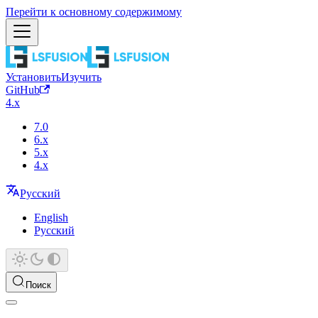
Перейти к основному содержимому
Установить
Изучить
GitHub
4.x
7.0
6.x
5.x
4.x
Русский
English
Русский
Поиск