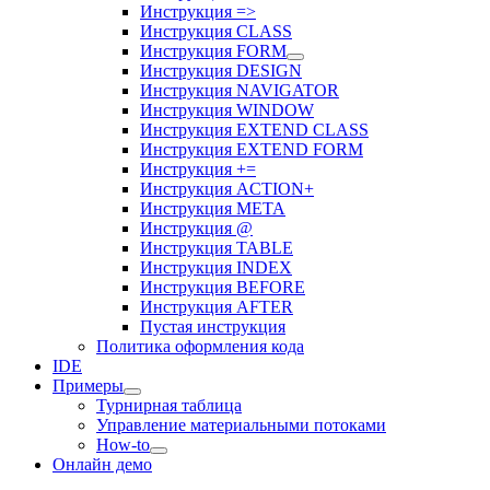
Инструкция =>
Инструкция CLASS
Инструкция FORM
Инструкция DESIGN
Инструкция NAVIGATOR
Инструкция WINDOW
Инструкция EXTEND CLASS
Инструкция EXTEND FORM
Инструкция +=
Инструкция ACTION+
Инструкция META
Инструкция @
Инструкция TABLE
Инструкция INDEX
Инструкция BEFORE
Инструкция AFTER
Пустая инструкция
Политика оформления кода
IDE
Примеры
Турнирная таблица
Управление материальными потоками
How-to
Онлайн демо