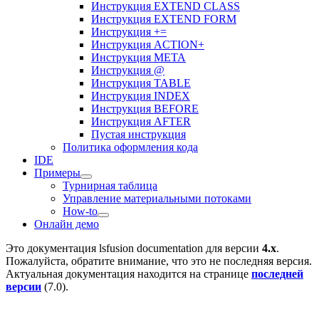
Инструкция EXTEND CLASS
Инструкция EXTEND FORM
Инструкция +=
Инструкция ACTION+
Инструкция META
Инструкция @
Инструкция TABLE
Инструкция INDEX
Инструкция BEFORE
Инструкция AFTER
Пустая инструкция
Политика оформления кода
IDE
Примеры
Турнирная таблица
Управление материальными потоками
How-to
Онлайн демо
Это документация
lsfusion documentation
для версии
4.x
.
Пожалуйста, обратите внимание, что это не последняя версия.
Актуальная документация находится на странице
последней
версии
(
7.0
).