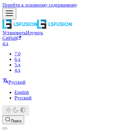
Перейти к основному содержимому
Установить
Изучить
GitHub
4.x
7.0
6.x
5.x
4.x
Русский
English
Русский
Поиск