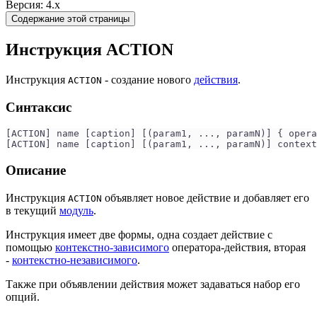
Версия: 4.x
Содержание этой страницы
Инструкция ACTION
Инструкция
- создание нового
действия
.
ACTION
Синтаксис
[ACTION] name [caption] [(param1, ..., paramN)] { opera
[ACTION] name [caption] [(param1, ..., paramN)] context
Описание
Инструкция
объявляет новое действие и добавляет его
ACTION
в текущий
модуль
.
Инструкция имеет две формы, одна создает действие с
помощью
контекстно-зависимого
оператора-действия, вторая
-
контекстно-независимого
.
Также при объявлении действия может задаваться набор его
опций.