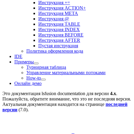
Инструкция +=
Инструкция ACTION+
Инструкция META
Инструкция @
Инструкция TABLE
Инструкция INDEX
Инструкция BEFORE
Инструкция AFTER
Пустая инструкция
Политика оформления кода
IDE
Примеры
Турнирная таблица
Управление материальными потоками
How-to
Онлайн демо
Это документация
lsfusion documentation
для версии
4.x
.
Пожалуйста, обратите внимание, что это не последняя версия.
Актуальная документация находится на странице
последней
версии
(
7.0
).