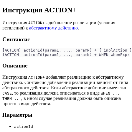
Инструкция ACTION+
Инструкция
- добавление реализации (условия
ACTION+
ветвления) к
абстрактному действию
.
Синтаксис
[ACTION] actionId(param1, ..., paramN) + { implAction }
[ACTION] actionId(param1, ..., paramN) + WHEN whenExpr 
Описание
Инструкция
добавляет реализацию к абстрактному
ACTION+
действию. Синтаксис добавления реализации зависит от типа
абстрактного действия. Если абстрактное действие имеет тип
, то реализация должна описываться в виде
CASE
WHEN ...
, в ином случае реализация должна быть описана
THEN ...
просто в виде действия.
Параметры
actionId