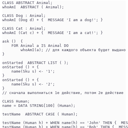
CLASS ABSTRACT Animal;
whoAmI  ABSTRACT ( Animal);
CLASS Dog : Animal;
whoAmI (Dog d) + {  MESSAGE 'I am a dog!'; }
CLASS Cat : Animal;
whoAmI (Cat c) + {  MESSAGE 'I am a сat!'; }
ask ()  {
    FOR Animal a IS Animal DO
        whoAmI(a); // для каждого объекта будет выдано 
}
onStarted  ABSTRACT LIST ( );
onStarted () + {
    name(Sku s) <- '1';
}
onStarted () + {
    name(Sku s) <- '2';
}
// сначала выполниться 1е действие, потом 2е действие
CLASS Human;
name = DATA STRING[100] (Human);
testName  ABSTRACT CASE ( Human);
testName (Human h) + WHEN name(h) == 'John' THEN {  MES
testName (Human h) + WHEN name(h) == 'Bob' THEN {  MESS