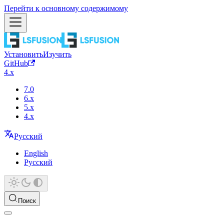
Перейти к основному содержимому
Установить
Изучить
GitHub
4.x
7.0
6.x
5.x
4.x
Русский
English
Русский
Поиск