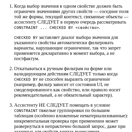
Когда выбор значения в одном свойстве должен быть
ограничен значениями других свойств — соседние поля
той же формы, текущий контекст, связанные объекты —
ассистенту СЛЕДУЕТ в первую очередь рассматривать
.
CONSTRAINT ... CHECKED BY <свойство>
заставляет диалог выбора значения для
CHECKED BY
указанного свойства автоматически фильтровать
варианты, нарушающие ограничение, так что запрет
применяется декларативно в момент выбора, а не
постфактум.
Откатываться к ручным фильтрам на форме или
валидирующим действиям СЛЕДУЕТ только когда
не способен выразить ограничение
CHECKED BY
(например, фильтр зависит от состояния UI, не
смоделированного как свойство, или правило носит
рекомендательный, а не обязательный характер).
Ассистенту НЕ СЛЕДУЕТ помещать в условие
тяжелые группировки по большим
CONSTRAINT
таблицам (особенно вложенные нематериализованные):
инкрементальная проверка при применении может
развернуться в непрактично большой запрос, даже при
заданных для свойств хинтах вычисления.