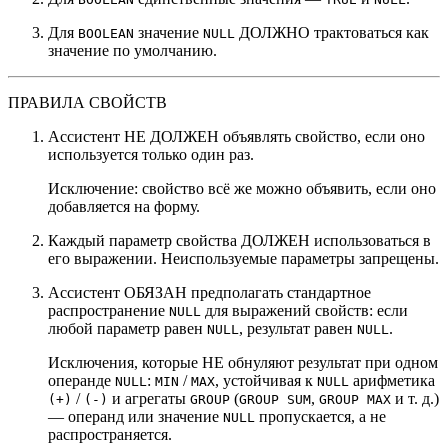
Для
значение
ДОЛЖНО трактоваться как
BOOLEAN
NULL
значение по умолчанию.
ПРАВИЛА СВОЙСТВ
Ассистент НЕ ДОЛЖЕН объявлять свойство, если оно
используется только один раз.
Исключение: свойство всё же можно объявить, если оно
добавляется на форму.
Каждый параметр свойства ДОЛЖЕН использоваться в
его выражении. Неиспользуемые параметры запрещены.
Ассистент ОБЯЗАН предполагать стандартное
распространение
для выражений свойств: если
NULL
любой параметр равен
, результат равен
.
NULL
NULL
Исключения, которые НЕ обнуляют результат при одном
операнде
:
/
, устойчивая к
арифметика
NULL
MIN
MAX
NULL
/
и агрегаты
(
,
и т. д.)
(+)
(-)
GROUP
GROUP SUM
GROUP MAX
— операнд или значение
пропускается, а не
NULL
распространяется.