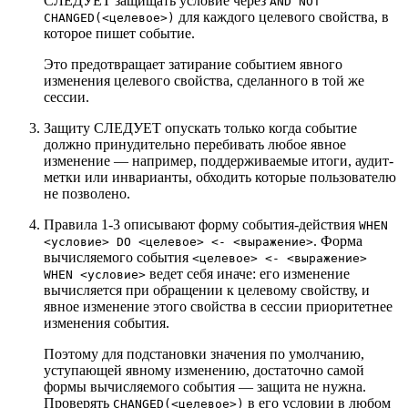
СЛЕДУЕТ защищать условие через
AND NOT
для каждого целевого свойства, в
CHANGED(<целевое>)
которое пишет событие.
Это предотвращает затирание событием явного
изменения целевого свойства, сделанного в той же
сессии.
Защиту СЛЕДУЕТ опускать только когда событие
должно принудительно перебивать любое явное
изменение — например, поддерживаемые итоги, аудит-
метки или инварианты, обходить которые пользователю
не позволено.
Правила 1-3 описывают форму события-действия
WHEN
. Форма
<условие> DO <целевое> <- <выражение>
вычисляемого события
<целевое> <- <выражение>
ведет себя иначе: его изменение
WHEN <условие>
вычисляется при обращении к целевому свойству, и
явное изменение этого свойства в сессии приоритетнее
изменения события.
Поэтому для подстановки значения по умолчанию,
уступающей явному изменению, достаточно самой
формы вычисляемого события — защита не нужна.
Проверять
в его условии в любом
CHANGED(<целевое>)