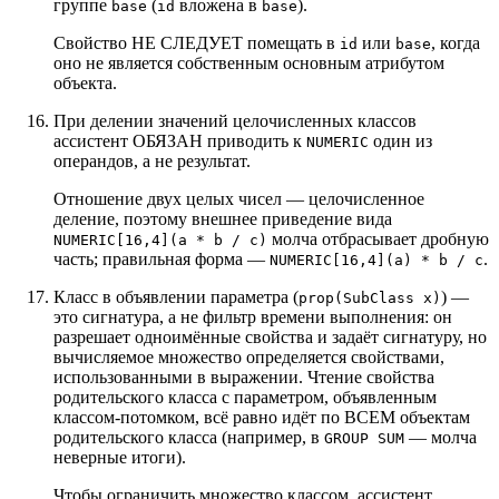
группе
(
вложена в
).
base
id
base
Свойство НЕ СЛЕДУЕТ помещать в
или
, когда
id
base
оно не является собственным основным атрибутом
объекта.
При делении значений целочисленных классов
ассистент ОБЯЗАН приводить к
один из
NUMERIC
операндов, а не результат.
Отношение двух целых чисел — целочисленное
деление, поэтому внешнее приведение вида
молча отбрасывает дробную
NUMERIC[16,4](a * b / c)
часть; правильная форма —
.
NUMERIC[16,4](a) * b / c
Класс в объявлении параметра (
) —
prop(SubClass x)
это сигнатура, а не фильтр времени выполнения: он
разрешает одноимённые свойства и задаёт сигнатуру, но
вычисляемое множество определяется свойствами,
использованными в выражении. Чтение свойства
родительского класса с параметром, объявленным
классом-потомком, всё равно идёт по ВСЕМ объектам
родительского класса (например, в
— молча
GROUP SUM
неверные итоги).
Чтобы ограничить множество классом, ассистент