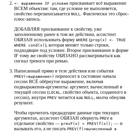
присваивает всё выражение
<- выражение IF условие
ВСЕМ объектам: там, где условие не выполняется,
свойство перезаписывается
. Фактически это сброс-
NULL
плюс-запись.
ДОБАВЛЯЯ присваивание к свойству, уже
заполненному ранее в том же действии, ассистент
ОБЯЗАН использовать форму
(
WHERE
prop(x) <- TRUE
), которая меняет только строки,
WHERE cond(x)
подходящие под условие. Второе присваивание в форме
IF тому же свойству ОБЯЗАНО рассматриваться как
сигнал тревоги при ревью.
Написанный прямо в теле действия или события
переносит в состояние начала
PREV(<выражение>)
сессии ВСЁ обёрнутое выражение, включая
подвыражения-аргументы: аргумент, вычисленный в
текущей сессии (
, свойство объекта, созданного в
LOCAL
сессии), внутри
читается как
, молча обнуляя
PREV
NULL
результат.
Чтобы прочитать предыдущие данные при текущих
аргументах, ассистент ОБЯЗАН обернуть
в
PREV
отдельное свойство —
— и
prevF(x) = PREV(f(x));
вызывать его, а не писать
PREV(f(<вычисленный в