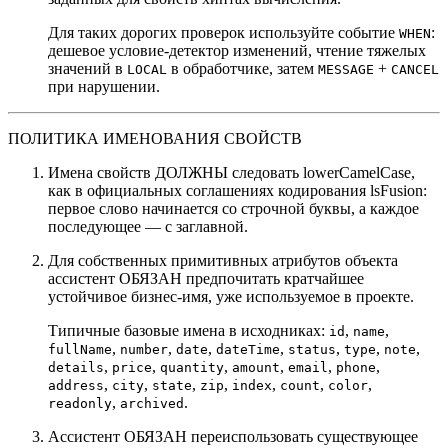
Для таких дорогих проверок используйте событие
:
WHEN
дешевое условие-детектор изменений, чтение тяжелых
значений в
в обработчике, затем
+
LOCAL
MESSAGE
CANCEL
при нарушении.
ПОЛИТИКА ИМЕНОВАНИЯ СВОЙСТВ
Имена свойств ДОЛЖНЫ следовать lowerCamelCase,
как в официальных соглашениях кодирования lsFusion:
первое слово начинается со строчной буквы, а каждое
последующее — с заглавной.
Для собственных примитивных атрибутов объекта
ассистент ОБЯЗАН предпочитать кратчайшее
устойчивое бизнес-имя, уже используемое в проекте.
Типичные базовые имена в исходниках:
,
,
id
name
,
,
,
,
,
,
,
fullName
number
date
dateTime
status
type
note
,
,
,
,
,
,
details
price
quantity
amount
email
phone
,
,
,
,
,
,
,
address
city
state
zip
index
count
color
,
.
readonly
archived
Ассистент ОБЯЗАН переиспользовать существующее