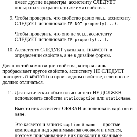
имеет другие параметры, ассистенту СЛЕДУЕТ
постараться сохранить то же имя свойства.
Чтобы проверить, что свойство равно
, ассистенту
NULL
СЛЕДУЕТ использовать
.
IF NOT property(...)
Чтобы проверить, что оно не
, ассистенту
NULL
СЛЕДУЕТ использовать
.
IF property(...)
Ассистенту СЛЕДУЕТ указывать
в
CHARWIDTH
определении свойства, а не в дизайне формы.
Для простой композиции свойства, которая лишь
пробрасывает другое свойство, ассистенту НЕ СЛЕДУЕТ
повторять
на производном свойстве, если оно не
CHARWIDTH
должно отличаться.
Для статических объектов ассистент НЕ ДОЛЖЕН
использовать свойства
или
.
staticCaption
staticName
Вместо них ассистент ОБЯЗАН использовать
и
caption
.
name
Это касается и записи:
и
— простые
caption
name
композиции над хранимыми заголовком и именем,
поэтому присваивание в них проходит в хранимое