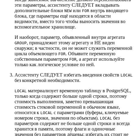
эти параметры, ассистенту СЛЕДУЕТ вкладывать
дополнительные блоки
или
внутрь вводящего
NEW
FOR
блока, где параметры ещё находятся в области
видимости, вместо того чтобы выносить значения во
вспомогательное хранилище.
И наоборот, параметр, объявленный внутри агрегата
, принадлежит этому агрегату и НЕ виден
GROUP
снаружи; в частности, он не может служить переменной
цикла объемлющего
. Объявите переменную
FOR
собственным параметром
, а агрегат используйте
FOR
только как логическое условие по ней.
Ассистенту СЛЕДУЕТ избегать введения свойств
LOCAL
без конкретной необходимости.
материализует временную таблицу в PostgreSQL,
LOCAL
только когда содержит больше одной строки, поэтому
стоимость выполнения, заметно превышающая
стоимость стековой переменной в обычном языке,
относится к
с параметрами (буферы, ключуемые
LOCAL
номером строки, значения по объектам).
без
LOCAL
параметров содержит не больше одной строки и всегда
хранится в памяти, поэтому флаги и одиночные
значения без параметров дёшевы; избегать их стоит не