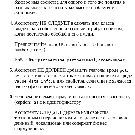
базовое имя свойства для одного и того же понятия в
разных классах и сигнатурах вместо изобретения
синонимов.
Ассистенту НЕ СЛЕДУЕТ включать имя класса-
владельца в собственный базовый атрибут свойства,
когда достаточно обобщённого имени.
Предпочитайте:
,
,
name(Partner)
email(Partner)
.
number(Order)
Избегайте:
,
,
.
partnerName
partnerEmail
orderNumber
Ассистент НЕ ДОЛЖЕН добавлять глаголы вроде
,
get
,
или
, а также слова-заполнители вроде
set
calc
compute
,
,
, в имя свойства, если они не являются
value
data
info
частью фактического бизнес-смысла.
Человекочитаемая формулировка относится к заголовку
(caption), а не к идентификатору.
Ассистенту СЛЕДУЕТ держать имя свойства
техничным и переиспользуемым, даже если заголовок
длинный, локализован или содержит бизнес-
формулировку.