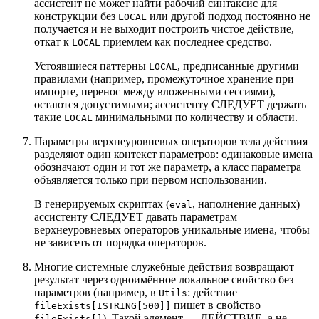
ассистент не может найти рабочий синтаксис для
конструкции без
или другой подход постоянно не
LOCAL
получается и не выходит построить чистое действие,
откат к
приемлем как последнее средство.
LOCAL
Устоявшиеся паттерны
, предписанные другими
LOCAL
правилами (например, промежуточное хранение при
импорте, перенос между вложенными сессиями),
остаются допустимыми; ассистенту СЛЕДУЕТ держать
такие
минимальными по количеству и области.
LOCAL
Параметры верхнеуровневых операторов тела действия
разделяют один контекст параметров: одинаковые имена
обозначают один и тот же параметр, а класс параметра
объявляется только при первом использовании.
В генерируемых скриптах (
, наполнение данных)
eval
ассистенту СЛЕДУЕТ давать параметрам
верхнеуровневых операторов уникальные имена, чтобы
не зависеть от порядка операторов.
Многие системные служебные действия возвращают
результат через одноимённое локальное свойство без
параметров (например, в
: действие
Utils
пишет в свойство
fileExists[ISTRING[500]]
). Такой элемент — ДЕЙСТВИЕ, а не
fileExists[]