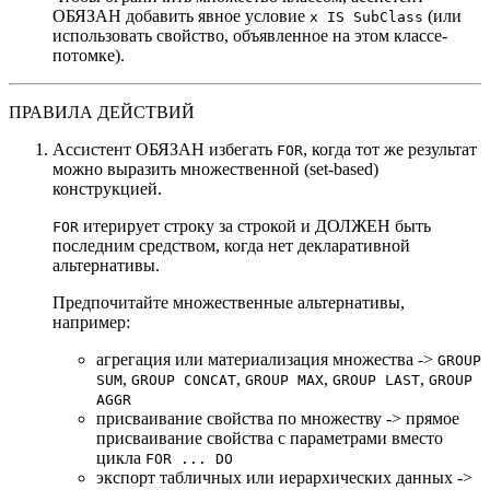
ОБЯЗАН добавить явное условие
(или
x IS SubClass
использовать свойство, объявленное на этом классе-
потомке).
ПРАВИЛА ДЕЙСТВИЙ
Ассистент ОБЯЗАН избегать
, когда тот же результат
FOR
можно выразить множественной (set-based)
конструкцией.
итерирует строку за строкой и ДОЛЖЕН быть
FOR
последним средством, когда нет декларативной
альтернативы.
Предпочитайте множественные альтернативы,
например:
агрегация или материализация множества ->
GROUP
,
,
,
,
SUM
GROUP CONCAT
GROUP MAX
GROUP LAST
GROUP
AGGR
присваивание свойства по множеству -> прямое
присваивание свойства с параметрами вместо
цикла
FOR ... DO
экспорт табличных или иерархических данных ->