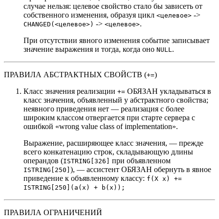
случае нельзя: целевое свойство стало бы зависеть от
собственного изменения, образуя цикл
->
<целевое>
->
.
CHANGED(<целевое>)
<целевое>
При отсутствии явного изменения событие записывает
значение выражения и тогда, когда оно
.
NULL
ПРАВИЛА АБСТРАКТНЫХ СВОЙСТВ (
)
+=
Класс значения реализации
ОБЯЗАН укладываться в
+=
класс значения, объявленный у абстрактного свойства;
неявного приведения нет — реализация с более
широким классом отвергается при старте сервера с
ошибкой «wrong value class of implementation».
Выражение, расширяющее класс значения, — прежде
всего конкатенацию строк, складывающую длины
операндов (
при объявленном
ISTRING[326]
), — ассистент ОБЯЗАН обернуть в явное
ISTRING[250]
приведение к объявленному классу:
f(X x) +=
ISTRING[250](a(x) + b(x));
ПРАВИЛА ОГРАНИЧЕНИЙ