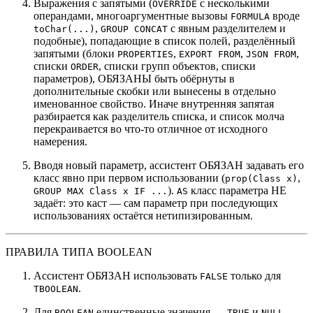
Выражения с запятыми (
с несколькими
OVERRIDE
операндами, многоаргументные вызовы
вроде
FORMULA
,
с явным разделителем и
toChar(...)
GROUP CONCAT
подобные), попадающие в список полей, разделённый
запятыми (блоки
,
,
,
PROPERTIES
EXPORT FROM
JSON FROM
списки
, списки групп объектов, списки
ORDER
параметров), ОБЯЗАНЫ быть обёрнуты в
дополнительные скобки или вынесены в отдельно
именованное свойство. Иначе внутренняя запятая
разбирается как разделитель списка, и список молча
перекраивается во что-то отличное от исходного
намерения.
Вводя новый параметр, ассистент ОБЯЗАН задавать его
класс явно при первом использовании (
,
prop(Class x)
).
класс параметра НЕ
GROUP MAX Class x IF ...
AS
задаёт: это каст — сам параметр при последующих
использованиях остаётся нетипизированным.
ПРАВИЛА ТИПА BOOLEAN
Ассистент ОБЯЗАН использовать
только для
FALSE
.
TBOOLEAN
Для
единственные значения —
и
.
BOOLEAN
TRUE
NULL