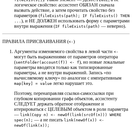
логическое свойство: ассистент ОБЯЗАН сначала
вызвать действие, а затем прочитать свойство без
параметров (
fileExists(path); IF fileExists() THEN
), и НЕ ДОЛЖЕН использовать форму с параметрами
...
внутри выражения (
— неверно).
IF fileExists(path)
ПРАВИЛА ПРИСВАИВАНИЯ (
)
<-
Аргументы изменяемого свойства в левой части
<-
могут быть выражениями от параметров оператора
(
), но новые локальные
sentFolder(account(f)) <- f
параметры вводятся только как типизированные
параметры, а не внутри выражений. Запись «по
вычисляемому ключу» по аналогии с императивным
легко нарушает это.
map[key] = value
Поэтому, перенаправляя ссылки-самоссылки при
глубоком копировании графа объектов, ассистенту
СЛЕДУЕТ держать обратное отображение и
итерироваться с ЦЕЛЕВЫМ объектом в роли параметра
—
link(Copy n) <- newOf(link(srcOf(n))) WHERE
— а не писать
spec(n);
link(newOf(x)) <-
newOf(link(x));