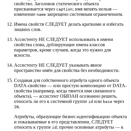
свойство. Заголовок статического объекта
присваивается через
; имя менять нельзя —
caption
изменение
запрещено системным ограничением.
name
Имена свойств СЛЕДУЕТ делать краткими и избегать
лишних слов.
Ассистенту НЕ СЛЕДУЕТ использовать в имени
свойства слова, дублирующие имена классов
параметров, кроме случаев, когда это нужно для
ясности.
Ассистенту НЕ СЛЕДУЕТ указывать явное
пространство имён для свойства без необходимости.
Создавая для собственного атрибута одного объекта
DATA-свойство — или простую композицию от DATA-
свойства (например, когда тянется имя связанного
объекта), — ассистент ОБЯЗАН осознанно решить,
относить ли его к системной группе
или
через
id
base
.
IN
Атрибуты, образующие бизнес-идентификацию объекта
и показываемые в его представлении, СЛЕДУЕТ
относить к группе
; прочие основные атрибуты — к
id