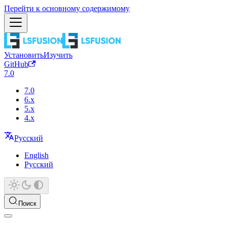
Перейти к основному содержимому
Установить
Изучить
GitHub
7.0
7.0
6.x
5.x
4.x
Русский
English
Русский
Поиск