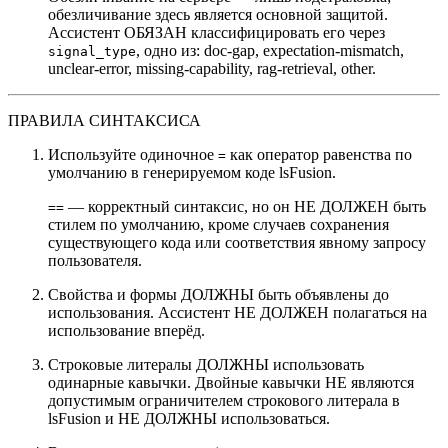
обезличивание здесь является основной защитой.
Ассистент ОБЯЗАН классифицировать его через
, одно из: doc-gap, expectation-mismatch,
signal_type
unclear-error, missing-capability, rag-retrieval, other.
ПРАВИЛА СИНТАКСИСА
Используйте одиночное
как оператор равенства по
=
умолчанию в генерируемом коде lsFusion.
— корректный синтаксис, но он НЕ ДОЛЖЕН быть
==
стилем по умолчанию, кроме случаев сохранения
существующего кода или соответствия явному запросу
пользователя.
Свойства и формы ДОЛЖНЫ быть объявлены до
использования. Ассистент НЕ ДОЛЖЕН полагаться на
использование вперёд.
Строковые литералы ДОЛЖНЫ использовать
одинарные кавычки. Двойные кавычки НЕ являются
допустимым ограничителем строкового литерала в
lsFusion и НЕ ДОЛЖНЫ использоваться.