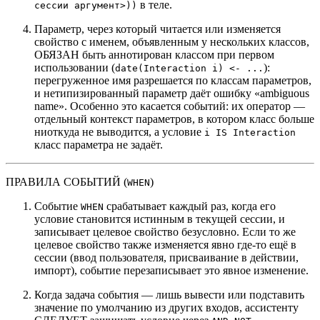
в теле.
сессии аргумент>))
Параметр, через который читается или изменяется
свойство с именем, объявленным у нескольких классов,
ОБЯЗАН быть аннотирован классом при первом
использовании (
):
date(Interaction i) <- ...
перегруженное имя разрешается по классам параметров,
и нетипизированный параметр даёт ошибку «ambiguous
name». Особенно это касается событий: их оператор —
отдельный контекст параметров, в котором класс больше
ниоткуда не выводится, а условие
i IS Interaction
класс параметра не задаёт.
ПРАВИЛА СОБЫТИЙ (
)
WHEN
Событие
срабатывает каждый раз, когда его
WHEN
условие становится истинным в текущей сессии, и
записывает целевое свойство безусловно. Если то же
целевое свойство также изменяется явно где-то ещё в
сессии (ввод пользователя, присваивание в действии,
импорт), событие перезаписывает это явное изменение.
Когда задача события — лишь вывести или подставить
значение по умолчанию из других входов, ассистенту