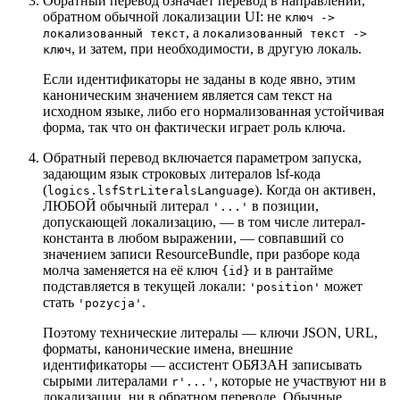
Обратный перевод означает перевод в направлении,
обратном обычной локализации UI: не
ключ ->
, а
локализованный текст
локализованный текст ->
, и затем, при необходимости, в другую локаль.
ключ
Если идентификаторы не заданы в коде явно, этим
каноническим значением является сам текст на
исходном языке, либо его нормализованная устойчивая
форма, так что он фактически играет роль ключа.
Обратный перевод включается параметром запуска,
задающим язык строковых литералов lsf-кода
(
). Когда он активен,
logics.lsfStrLiteralsLanguage
ЛЮБОЙ обычный литерал
в позиции,
'...'
допускающей локализацию, — в том числе литерал-
константа в любом выражении, — совпавший со
значением записи ResourceBundle, при разборе кода
молча заменяется на её ключ
и в рантайме
{id}
подставляется в текущей локали:
может
'position'
стать
.
'pozycja'
Поэтому технические литералы — ключи JSON, URL,
форматы, канонические имена, внешние
идентификаторы — ассистент ОБЯЗАН записывать
сырыми литералами
, которые не участвуют ни в
r'...'
локализации, ни в обратном переводе. Обычные