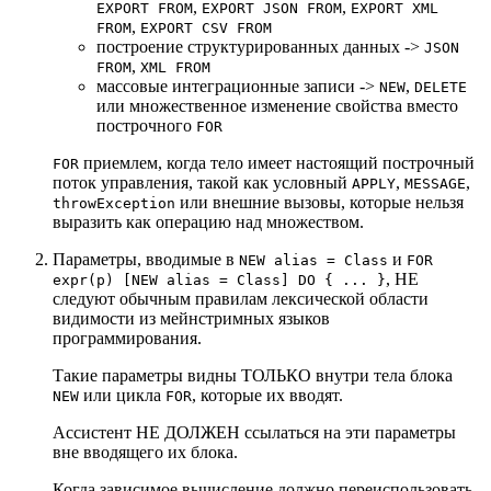
,
,
EXPORT FROM
EXPORT JSON FROM
EXPORT XML
,
FROM
EXPORT CSV FROM
построение структурированных данных ->
JSON
,
FROM
XML FROM
массовые интеграционные записи ->
,
NEW
DELETE
или множественное изменение свойства вместо
построчного
FOR
приемлем, когда тело имеет настоящий построчный
FOR
поток управления, такой как условный
,
,
APPLY
MESSAGE
или внешние вызовы, которые нельзя
throwException
выразить как операцию над множеством.
Параметры, вводимые в
и
NEW alias = Class
FOR
, НЕ
expr(p) [NEW alias = Class] DO { ... }
следуют обычным правилам лексической области
видимости из мейнстримных языков
программирования.
Такие параметры видны ТОЛЬКО внутри тела блока
или цикла
, которые их вводят.
NEW
FOR
Ассистент НЕ ДОЛЖЕН ссылаться на эти параметры
вне вводящего их блока.
Когда зависимое вычисление должно переиспользовать