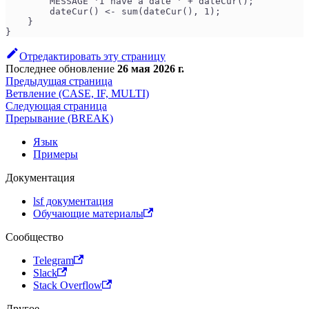
        MESSAGE 'I have a date ' + dateCur();
        dateCur() <- sum(dateCur(), 1);
    }
}
Отредактировать эту страницу
Последнее обновление
26 мая 2026 г.
Предыдущая страница
Ветвление (CASE, IF, MULTI)
Следующая страница
Прерывание (BREAK)
Язык
Примеры
Документация
lsf документация
Обучающие материалы
Сообщество
Telegram
Slack
Stack Overflow
Другое