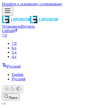
Перейти к основному содержимому
Установить
Изучить
GitHub
7.0
7.0
6.x
5.x
4.x
Русский
English
Русский
Поиск