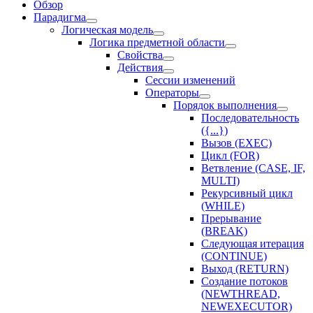
Обзор
Парадигма
Логическая модель
Логика предметной области
Свойства
Действия
Сессии изменений
Оператоpы
Порядок выполнения
Последовательность
({...})
Вызов (EXEC)
Цикл (FOR)
Ветвление (CASE, IF,
MULTI)
Рекурсивный цикл
(WHILE)
Прерывание
(BREAK)
Следующая итерация
(CONTINUE)
Выход (RETURN)
Создание потоков
(NEWTHREAD,
NEWEXECUTOR)