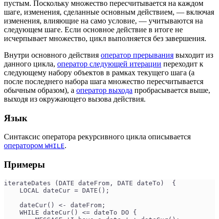
пустым. Поскольку множество пересчитывается на каждом
шаге, изменения, сделанные основным действием, — включая
изменения, влияющие на само условие, — учитываются на
следующем шаге. Если основное действие в итоге не
исчерпывает множество, цикл выполняется без завершения.
Внутри основного действия
оператор прерывания
выходит из
данного цикла,
оператор следующей итерации
переходит к
следующему набору объектов в рамках текущего шага (а
после последнего набора шага множество пересчитывается
обычным образом), а
оператор выхода
пробрасывается выше,
выходя из окружающего вызова действия.
Язык
Синтаксис оператора рекурсивного цикла описывается
оператором
.
WHILE
Примеры
iterateDates (DATE dateFrom, DATE dateTo)  {
    LOCAL dateCur = DATE();
    dateCur() <- dateFrom;
    WHILE dateCur() <= dateTo DO {