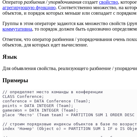
Оператор
разбиения / упорядочивания
создает
свойство
, которо
агрегирующую функцию
. Соответственно множество, на кото
объектов, и порядок которых меньше или совпадает с порядком 
Группы в этом операторе задаются как множество свойств (
гру
коммутативна
, то порядок должен быть однозначно определяем
Отметим, что оператор разбиения / упорядочивания очень пох
объектов, для которых идет вычисление.
Язык
Для объявления свойства, реализующего разбиение / упорядоч
Примеры
// определяет место команды в конференции
CLASS Conference;
conference = DATA Conference (Team);
points = DATA INTEGER (Team);
gamesWon = DATA INTEGER (Team);
place 'Место' (Team team) = PARTITION SUM 1 ORDER DESC 
// строим порядковые индексы объектов в базе по возраст
index 'Номер' (Object o) = PARTITION SUM 1 IF o IS Obje