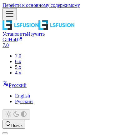
Перейти к основному содержимому
Установить
Изучить
GitHub
7.0
7.0
6.x
5.x
4.x
Русский
English
Русский
Поиск