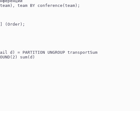
нференции
team), team BY conference(team);
] (Order);
ail d) = PARTITION UNGROUP transportSum
OUND(2) sum(d)