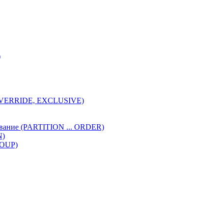
)
 OVERRIDE, EXCLUSIVE)
ивание (PARTITION ... ORDER)
N)
ROUP)