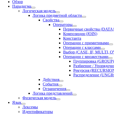
Обзор
Парадигма
Логическая модель
Логика предметной области
Свойства
Операторы
Первичные свойства (DATA
Композиция (JOIN)
Константа
Операции с примитивами
Операции с классами
Выбор (CASE, IF, MULTI,
Операции с множествами
Группировка (GROUP)
Разбиение / Упорядоч
Рекурсия (RECURSIO
Распределение (UNG
Действия
События
Ограничения
Логика представлений
Физическая модель
Язык
Лексемы
Идентификаторы