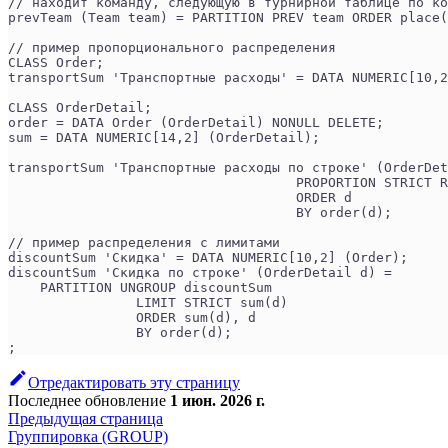
// находит команду, следующую в турнирной таблице по ко
prevTeam (Team team) = PARTITION PREV team ORDER place(
// пример пропорционального распределения
CLASS Order;
transportSum 'Транспортные расходы' = DATA NUMERIC[10,2
CLASS OrderDetail;
order = DATA Order (OrderDetail) NONULL DELETE;
sum = DATA NUMERIC[14,2] (OrderDetail);
transportSum 'Транспортные расходы по строке' (OrderDet
                                    PROPORTION STRICT R
                                    ORDER d
                                    BY order(d);
// пример распределения с лимитами
discountSum 'Скидка' = DATA NUMERIC[10,2] (Order);
discountSum 'Скидка по строке' (OrderDetail d) =
    PARTITION UNGROUP discountSum
                LIMIT STRICT sum(d)
                ORDER sum(d), d
                BY order(d);
;
Отредактировать эту страницу
Последнее обновление
1 июн. 2026 г.
Предыдущая страница
Группировка (GROUP)