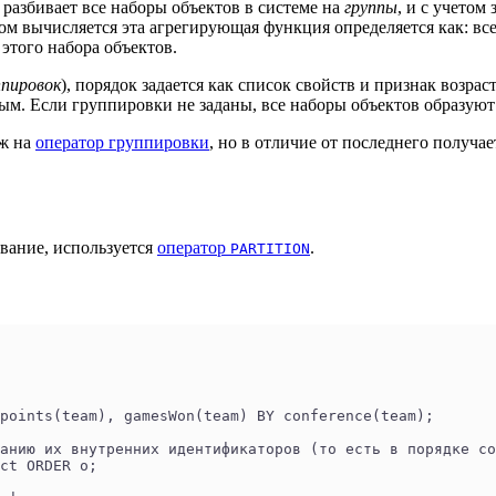
е разбивает все наборы объектов в системе на
группы
, и с учетом
ром вычисляется эта агрегирующая функция определяется как: в
этого набора объектов.
ппировок
), порядок задается как список свойств и признак возр
ым. Если группировки не заданы, все наборы объектов образуют
ож на
оператор группировки
, но в отличие от последнего получае
ивание, используется
оператор
.
PARTITION
points(team), gamesWon(team) BY conference(team);
анию их внутренних идентификаторов (то есть в порядке со
ct ORDER o;