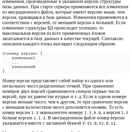
изменения, произведенные в указанной версии структуры
базы данных. При старте сервера применяются все изменения
из миграционного файла, которые имеют версию выше, чем
версия, хранящаяся в базе данных. Изменения применяются в
соответствии с версией, от меньшей версии к большей. Если
изменение структуры БД происходит успешно, то
максимальная версия из всех примененных блоков
записывается в базу данных в качестве текущей. Синтаксис
описания каждого блока выглядит следующим образом:
V<номер версии> {
    изменение1
    ...
    изменениеN 
}
Номер версии
представляет собой набор из одного или
нескольких чисел разделенных точкой. При сравнении
номеров двух версий сравниваются сначала первые числа
версий, при их равенстве вторые и т. д. Если в одном номере
версии меньше чисел, чем в другом, то при сравнении версия
с меньшим количеством чисел дополняется нолями. То есть
номер версии
эквивалентен номеру
, а версия
1.3
1.3.0.0
1.2
больше версии
. В миграционном файле номер версии
1.1.3
указывается вместе с заглавной буквой
:
,
.
V
V1.0
V2.0.11