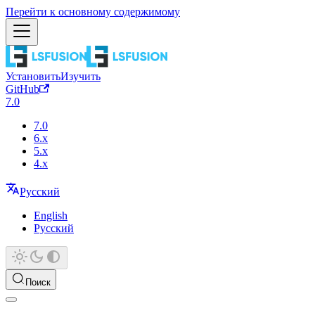
Перейти к основному содержимому
Установить
Изучить
GitHub
7.0
7.0
6.x
5.x
4.x
Русский
English
Русский
Поиск