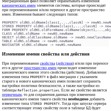
Миграционный файл позволяет обрабатывать изменения
канонических имен
элементов системы, которые происходят
при переименовании и/или переносе в другое пространство
имен. Изменения бывают следующих типов:
PROPERTY oldNS.oldName[class1,...,classN] -> newNS.newN
STORED PROPERTY oldNS.oldName[class1,...,classN] -> new
FORM PROPERTY oldNS.oldFormName.oldName(object1,...,obj
CLASS oldNS.oldName -> newNS.newName
OBJECT oldNS.oldClassName.oldName -> newNS.newClassName
TABLE oldNS.oldName -> newNS.newName
NAVIGATOR oldNS.oldName -> newNS.newName
Изменение имени свойства или действия
При переименовании
свойства
(
действия
) и/или при переносе
его в другое
пространство имен
происходит изменение
канонического имени этого свойства (действия). Добавление
изменения типа
в файл миграции с указанием
PROPERTY
старого и нового канонических имен позволит сохранить
настройки политики безопасности, а также настройки из
таблицы
. Если же свойство является
Reflection.properties
первичным
, то для сохранения данных при изменении
канонического имени такого свойства
необходимо
добавить
изменение типа
. Тогда при запуске сервера
STORED PROPERTY
соответствующее этому свойству поле в таблице БД будет