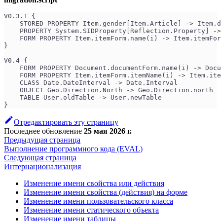
V0.3.1 {
    STORED PROPERTY Item.gender[Item.Article] -> Item.d
    PROPERTY System.SIDProperty[Reflection.Property] ->
    FORM PROPERTY Item.itemForm.name(i) -> Item.itemFor
}
V0.4 {
    FORM PROPERTY Document.documentForm.name(i) -> Docu
    FORM PROPERTY Item.itemForm.itemName(i) -> Item.ite
    CLASS Date.DateInterval -> Date.Interval
    OBJECT Geo.Direction.North -> Geo.Direction.north
    TABLE User.oldTable -> User.newTable
}
Отредактировать эту страницу
Последнее обновление
25 мая 2026 г.
Предыдущая страница
Выполнение программного кода (EVAL)
Следующая страница
Интернационализация
Изменение имени свойства или действия
Изменение имени свойства (действия) на форме
Изменение имени пользовательского класса
Изменение имени статического объекта
Изменение имени таблицы