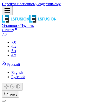
Перейти к основному содержимому
Установить
Изучить
GitHub
7.0
7.0
6.x
5.x
4.x
Русский
English
Русский
Поиск