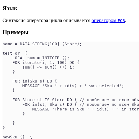
Язык
Синтаксис оператора цикла описывается
оператором
.
FOR
Примеры
name = DATA STRING[100] (Store);
testFor  {
    LOCAL sum = INTEGER ();
    FOR iterate(i, 1, 100) DO {
        sum() <- sum() (+) i;
    }
    FOR in(Sku s) DO {
        MESSAGE 'Sku ' + id(s) + ' was selected';
    }
    FOR Store st IS Store DO { // пробегаем по всем объ
        FOR in(st, Sku s) DO { // пробегаем по всем Sku
            MESSAGE 'There is Sku ' + id(s) + ' in stor
        }
    }
}
newSku ()  {