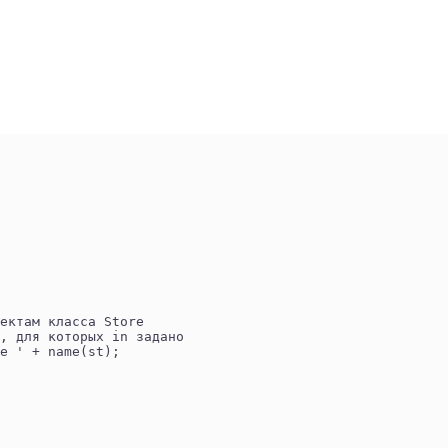
ектам класса Store
, для которых in задано
e ' + name(st);