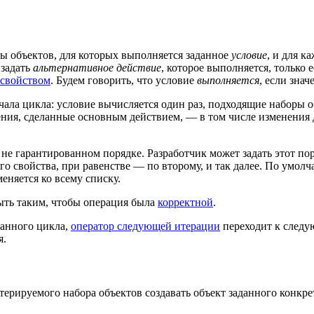
оры объектов, для которых выполняется заданное
условие
, и для к
 задать
альтернативное действие
, которое выполняется, только 
свойством
. Будем говорить, что условие
выполняется
, если зна
ала цикла: условие вычисляется один раз, подходящие наборы о
нения, сделанные основным действием, — в том числе изменения 
е гарантированном порядке. Разработчик может задать этот пор
о свойства, при равенстве — по второму, и так далее. По умолч
еняется ко всему списку.
ыть таким, чтобы операция была
корректной
.
данного цикла,
оператор следующей итерации
переходит к следу
я.
терируемого набора объектов создавать объект заданного конкр