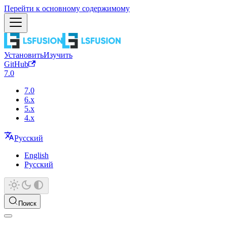
Перейти к основному содержимому
Установить
Изучить
GitHub
7.0
7.0
6.x
5.x
4.x
Русский
English
Русский
Поиск