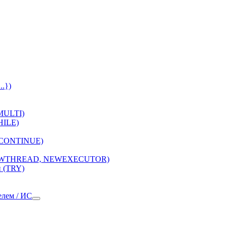
..})
 MULTI)
HILE)
 (CONTINUE)
(NEWTHREAD, NEWEXECUTOR)
 (TRY)
елем / ИС