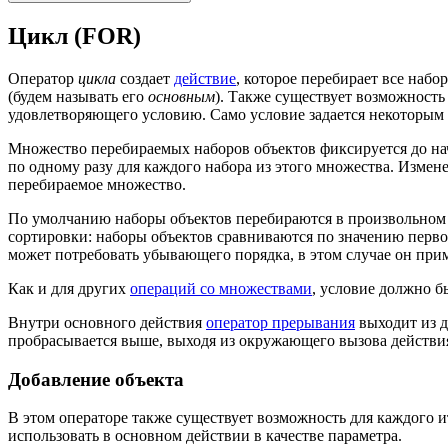
Цикл (FOR)
Оператор
цикла
создает
действие
, которое перебирает все наб
(будем называть его
основным
). Также существует возможность
удовлетворяющего условию. Само условие задается некоторым
Множество перебираемых наборов объектов фиксируется до нач
по одному разу для каждого набора из этого множества. Изме
перебираемое множество.
По умолчанию наборы объектов перебираются в произвольном н
сортировки: наборы объектов сравниваются по значению первог
может потребовать убывающего порядка, в этом случае он прим
Как и для других
операций со множествами
, условие должно б
Внутри основного действия
оператор прерывания
выходит из 
пробрасывается выше, выходя из окружающего вызова действи
Добавление объекта
В этом операторе также существует возможность для каждого и
использовать в основном действии в качестве параметра.