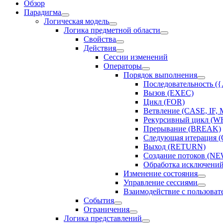
Обзор
Парадигма
Логическая модель
Логика предметной области
Свойства
Действия
Сессии изменений
Оператоpы
Порядок выполнения
Последовательность ({.
Вызов (EXEC)
Цикл (FOR)
Ветвление (CASE, IF,
Рекурсивный цикл (W
Прерывание (BREAK)
Следующая итерация
Выход (RETURN)
Создание потоков 
Обработка исключений
Изменение состояния
Управление сессиями
Взаимодействие с пользоват
События
Ограничения
Логика представлений