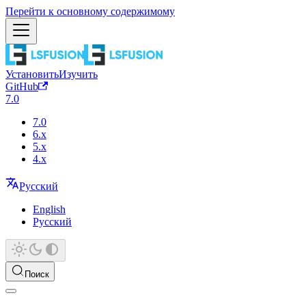
Перейти к основному содержимому
Установить
Изучить
GitHub
7.0
7.0
6.x
5.x
4.x
Русский
English
Русский
Поиск