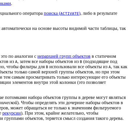
вками
.
ециального оператора
поиска (
)
, либо в результате
ACTIVATE
 автоматически на основе высоты видимой части таблицы, так
 это по аналогии с
иерархией групп объектов
в статичном
ектов из
, затем все наборы объектов из
(подходящие под
A
B
ьно, чтобы фильтры для
использовали все объекты из
, так как
B
A
бъекты только самой верхней группы объектов, но при этом
, и тем самым просматривать только интересующие его объекты
ляции элементов внутри этой колонки (это позволяет
ае потомками набора объектов группы в дереве могут являться
хической
). Чтобы определять эти дочерние наборы объектов в
тров, может обращаться не только к значениям фильтруемого
ре
рекурсии
). При этом, крайне желательно, чтобы
и группами объектов, теряется смысл создания такого дерева.