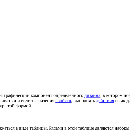
ебя графический компонент определенного
дизайна
, в котором п
ривать и изменять значения
свойств
, выполнять
действия
и так д
ткрытой формой.
аться в виде таблицы. Рядами в этой таблице являются наборы о