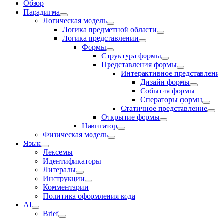
Обзор
Парадигма
Логическая модель
Логика предметной области
Логика представлений
Формы
Структура формы
Представления формы
Интерактивное представлен
Дизайн формы
События формы
Операторы формы
Статичное представление
Открытие формы
Навигатор
Физическая модель
Язык
Лексемы
Идентификаторы
Литералы
Инструкции
Комментарии
Политика оформления кода
AI
Brief