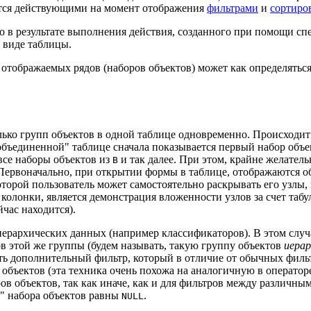
яются действующими на момент отображения
фильтрами
и
сортиро
о в результате выполнения действия, созданного при помощи сп
в виде таблицы.
отображаемых рядов (наборов объектов) может как определяться
лько групп объектов в одной таблице одновременно. Происходит
"объединенной" таблице сначала показывается первый набор объ
 все наборы объектов из
и так далее. При этом, крайне желател
B
 Первоначально, при открытии формы в таблице, отображаются о
которой пользователь может самостоятельно раскрывать его узлы
олонки, является демонстрация вложенности узлов за счет табу
час находится).
иерархических данных (например классификаторов). В этом случ
в этой же группы (будем называть, такую группу объектов
иерар
ать дополнительный фильтр, который в отличие от обычных филь
а объектов (эта техника очень похожа на аналогичную в операто
в объектов, так как иначе, как и для фильтров между различным
у" набора объектов равны
.
NULL