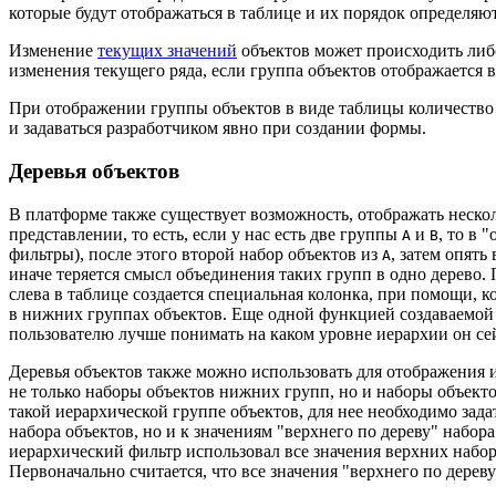
которые будут отображаться в таблице и их порядок определ
Изменение
текущих значений
объектов может происходить либ
изменения текущего ряда, если группа объектов отображается 
При отображении группы объектов в виде таблицы количество 
и задаваться разработчиком явно при создании формы.
Деревья объектов
В платформе также существует возможность, отображать неско
представлении, то есть, если у нас есть две группы
и
, то в 
A
B
фильтры), после этого второй набор объектов из
, затем опять
A
иначе теряется смысл объединения таких групп в одно дерево.
слева в таблице создается специальная колонка, при помощи, 
в нижних группах объектов. Еще одной функцией создаваемой к
пользователю лучше понимать на каком уровне иерархии он сей
Деревья объектов также можно использовать для отображения 
не только наборы объектов нижних групп, но и наборы объекто
такой иерархической группе объектов, для нее необходимо зад
набора объектов, но и к значениям "верхнего по дереву" набор
иерархический фильтр использовал все значения верхних наборо
Первоначально считается, что все значения "верхнего по дерев