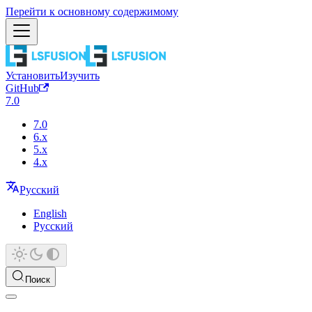
Перейти к основному содержимому
Установить
Изучить
GitHub
7.0
7.0
6.x
5.x
4.x
Русский
English
Русский
Поиск