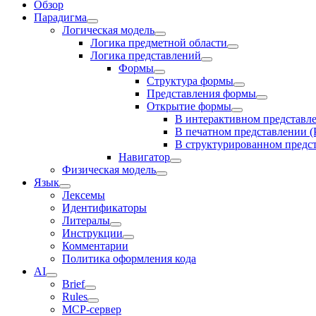
Обзор
Парадигма
Логическая модель
Логика предметной области
Логика представлений
Формы
Структура формы
Представления формы
Открытие формы
В интерактивном представ
В печатном представлении 
В структурированном пред
Навигатор
Физическая модель
Язык
Лексемы
Идентификаторы
Литералы
Инструкции
Комментарии
Политика оформления кода
AI
Brief
Rules
MCP-сервер