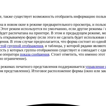
те, также существует возможность отобразить информацию поль
зана в новом окне в режиме предварительного просмотра, и польз
ь. Этот режим используется по умолчанию, если другие режимы /
будет распечатана на принтере. В этом и предыдущем режиме, мо
ть открываемую форму (если этого не сделать будет использован
бщения. В этом случае предполагается, что форма состоит из од
стой
группой отображения
, и таблицы, у которой рядами являют
о есть у которых группа отображения существует и совпадает с 
ем оператора
показа сообщения
. Стоит отметить, что именно это
но ограничение).
х режимах печатного представления поддерживается
управление 
ом представлении). Итоговое расположение формы (окно или за