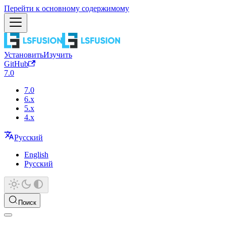
Перейти к основному содержимому
Установить
Изучить
GitHub
7.0
7.0
6.x
5.x
4.x
Русский
English
Русский
Поиск