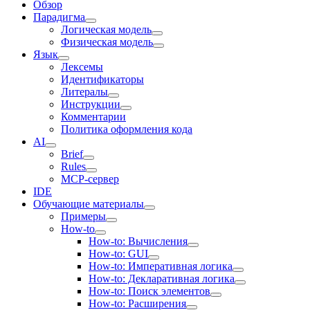
Обзор
Парадигма
Логическая модель
Физическая модель
Язык
Лексемы
Идентификаторы
Литералы
Инструкции
Комментарии
Политика оформления кода
AI
Brief
Rules
MCP-сервер
IDE
Обучающие материалы
Примеры
How-to
How-to: Вычисления
How-to: GUI
How-to: Императивная логика
How-to: Декларативная логика
How-to: Поиск элементов
How-to: Расширения