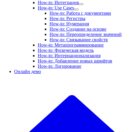
How-to: Интеграция
How-to: Use Cases
How-to: Работа с документами
How-to: Регистры
How-to: Нумерация
How-to: Создание на основе
How-to: Переопределение значений
How-to: Связывание свойств
How-to: Метапрограммирование
How-to: Физическая модель
How-to: Интернационализация
How-to: Добавление новых шрифтов
How-to: Логирование
Онлайн демо