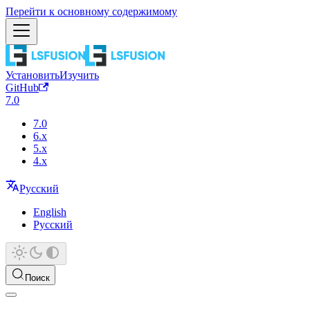
Перейти к основному содержимому
Установить
Изучить
GitHub
7.0
7.0
6.x
5.x
4.x
Русский
English
Русский
Поиск