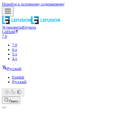
Перейти к основному содержимому
Установить
Изучить
GitHub
7.0
7.0
6.x
5.x
4.x
Русский
English
Русский
Поиск