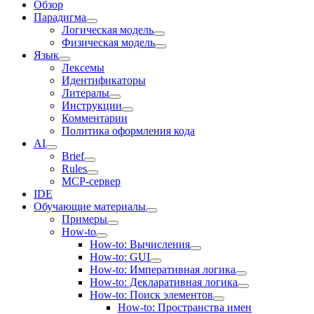
Обзор
Парадигма
Логическая модель
Физическая модель
Язык
Лексемы
Идентификаторы
Литералы
Инструкции
Комментарии
Политика оформления кода
AI
Brief
Rules
MCP-сервер
IDE
Обучающие материалы
Примеры
How-to
How-to: Вычисления
How-to: GUI
How-to: Императивная логика
How-to: Декларативная логика
How-to: Поиск элементов
How-to: Пространства имен