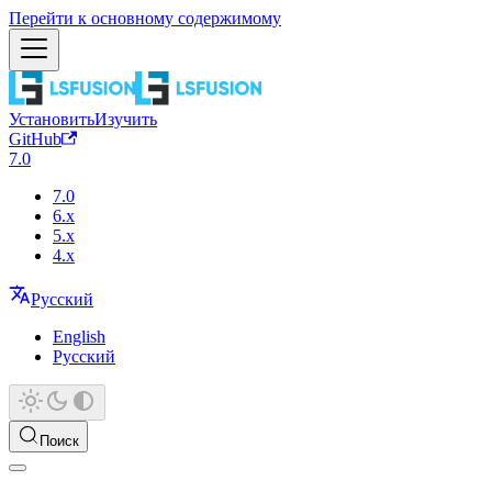
Перейти к основному содержимому
Установить
Изучить
GitHub
7.0
7.0
6.x
5.x
4.x
Русский
English
Русский
Поиск