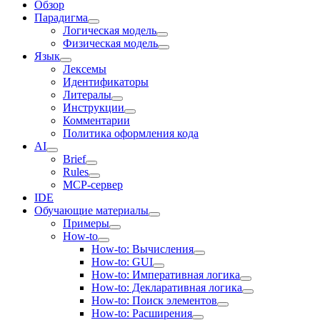
Обзор
Парадигма
Логическая модель
Физическая модель
Язык
Лексемы
Идентификаторы
Литералы
Инструкции
Комментарии
Политика оформления кода
AI
Brief
Rules
MCP-сервер
IDE
Обучающие материалы
Примеры
How-to
How-to: Вычисления
How-to: GUI
How-to: Императивная логика
How-to: Декларативная логика
How-to: Поиск элементов
How-to: Расширения