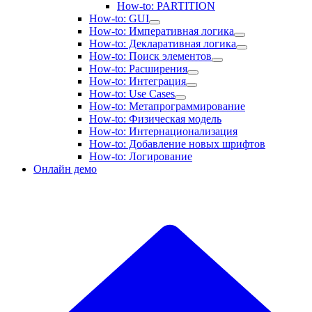
How-to: PARTITION
How-to: GUI
How-to: Императивная логика
How-to: Декларативная логика
How-to: Поиск элементов
How-to: Расширения
How-to: Интеграция
How-to: Use Cases
How-to: Метапрограммирование
How-to: Физическая модель
How-to: Интернационализация
How-to: Добавление новых шрифтов
How-to: Логирование
Онлайн демо