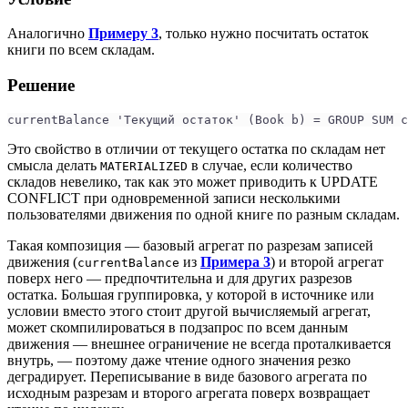
Аналогично
Примеру 3
, только нужно посчитать остаток
книги по всем складам.
Решение
currentBalance 'Текущий остаток' (Book b) = GROUP SUM c
Это свойство в отличии от текущего остатка по складам нет
смысла делать
в случае, если количество
MATERIALIZED
складов невелико, так как это может приводить к UPDATE
CONFLICT при одновременной записи несколькими
пользователями движения по одной книге по разным складам.
Такая композиция — базовый агрегат по разрезам записей
движения (
из
Примера 3
) и второй агрегат
currentBalance
поверх него — предпочтительна и для других разрезов
остатка. Большая группировка, у которой в источнике или
условии вместо этого стоит другой вычисляемый агрегат,
может скомпилироваться в подзапрос по всем данным
движения — внешнее ограничение не всегда проталкивается
внутрь, — поэтому даже чтение одного значения резко
деградирует. Переписывание в виде базового агрегата по
исходным разрезам и второго агрегата поверх возвращает