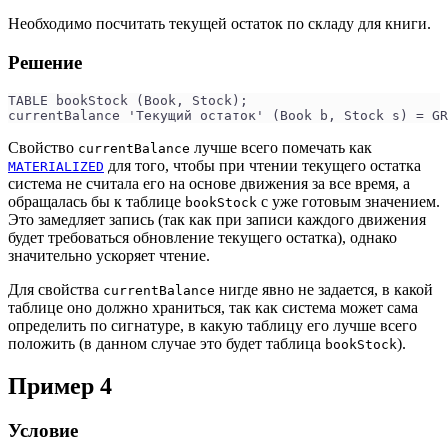
Необходимо посчитать текущей остаток по складу для книги.
Решение
TABLE bookStock (Book, Stock);
currentBalance 'Текущий остаток' (Book b, Stock s) = GR
Свойство
лучше всего помечать как
currentBalance
для того, чтобы при чтении текущего остатка
MATERIALIZED
система не считала его на основе движения за все время, а
обращалась бы к таблице
с уже готовым значением.
bookStock
Это замедляет запись (так как при записи каждого движения
будет требоваться обновление текущего остатка), однако
значительно ускоряет чтение.
Для свойства
нигде явно не задается, в какой
currentBalance
таблице оно должно храниться, так как система может сама
определить по сигнатуре, в какую таблицу его лучше всего
положить (в данном случае это будет таблица
).
bookStock
Пример 4
Условие