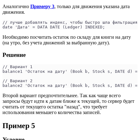
Аналогично
Примеру 3
, только для движения указана дата
движения.
// лучше добавлять индекс, чтобы быстро шла фильтрация 
date 'Дата' = DATA DATE (Ledger) INDEXED; 
Необходимо посчитать остаток по складу для книги на дату
(на утро, без учета движений за выбранную дату).
Решение
// Вариант 1
balance1 'Остаток на дату' (Book b, Stock s, DATE d) = 
// Вариант 2
balance2 'Остаток на дату' (Book b, Stock s, DATE d) = 
Второй вариант предпочтительнее. Так как чаще всего
запросы будут идти к датам ближе к текущей, то сервер будет
считать от текущего остатка "назад", что требует
использования меньшего количества записей.
Пример 5
Условие