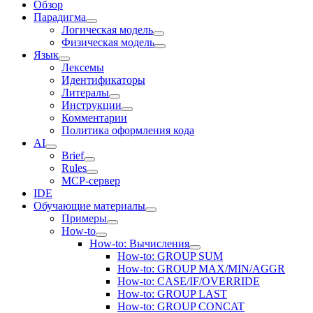
Обзор
Парадигма
Логическая модель
Физическая модель
Язык
Лексемы
Идентификаторы
Литералы
Инструкции
Комментарии
Политика оформления кода
AI
Brief
Rules
MCP-сервер
IDE
Обучающие материалы
Примеры
How-to
How-to: Вычисления
How-to: GROUP SUM
How-to: GROUP MAX/MIN/AGGR
How-to: CASE/IF/OVERRIDE
How-to: GROUP LAST
How-to: GROUP CONCAT