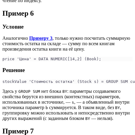
чтение по индексу.
Пример 6
Условие
Аналогично
Примеру 3
, только нужно посчитать суммарную
стоимость остатка на складе — сумму по всем книгам
произведения остатка книги на её цену.
price 'Цена' = DATA NUMERIC[14,2] (Book);
Решение
stockValue 'Стоимость остатка' (Stock s) = GROUP SUM cu
Здесь у
нет блока
: параметры создаваемого
GROUP SUM
BY
свойства берутся из внешних (контекстных) параметров,
использованных в источнике, —
, — а объявленный внутри
s
источника параметр
суммируется. В таком виде, без
,
b
BY
группировку можно использовать и непосредственно внутри
других выражений (с заданным блоком
— нельзя).
BY
Пример 7