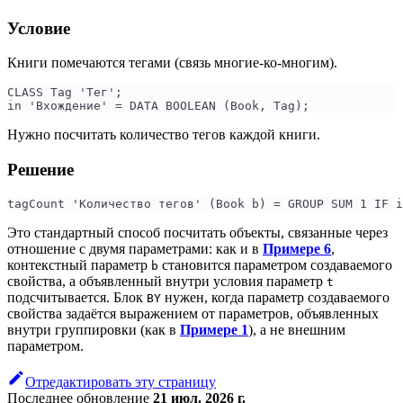
Условие
Книги помечаются тегами (связь многие-ко-многим).
CLASS Tag 'Тег';
in 'Вхождение' = DATA BOOLEAN (Book, Tag);
Нужно посчитать количество тегов каждой книги.
Решение
tagCount 'Количество тегов' (Book b) = GROUP SUM 1 IF i
Это стандартный способ посчитать объекты, связанные через
отношение с двумя параметрами: как и в
Примере 6
,
контекстный параметр
становится параметром создаваемого
b
свойства, а объявленный внутри условия параметр
t
подсчитывается. Блок
нужен, когда параметр создаваемого
BY
свойства задаётся выражением от параметров, объявленных
внутри группировки (как в
Примере 1
), а не внешним
параметром.
Отредактировать эту страницу
Последнее обновление
21 июл. 2026 г.