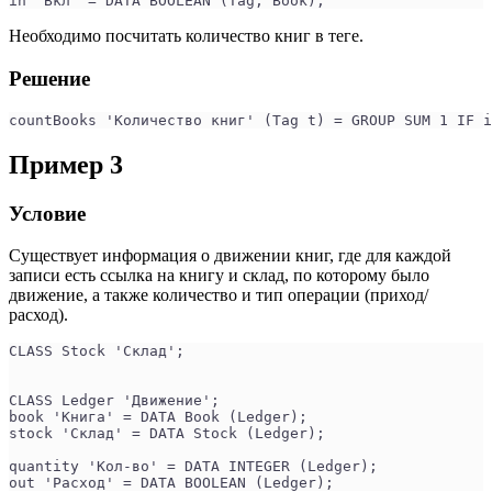
in 'Вкл' = DATA BOOLEAN (Tag, Book);
Необходимо посчитать количество книг в теге.
Решение
countBooks 'Количество книг' (Tag t) = GROUP SUM 1 IF i
Пример 3
Условие
Существует информация о движении книг, где для каждой
записи есть ссылка на книгу и склад, по которому было
движение, а также количество и тип операции (приход/
расход).
CLASS Stock 'Склад';
CLASS Ledger 'Движение';
book 'Книга' = DATA Book (Ledger);
stock 'Склад' = DATA Stock (Ledger);
quantity 'Кол-во' = DATA INTEGER (Ledger);
out 'Расход' = DATA BOOLEAN (Ledger);