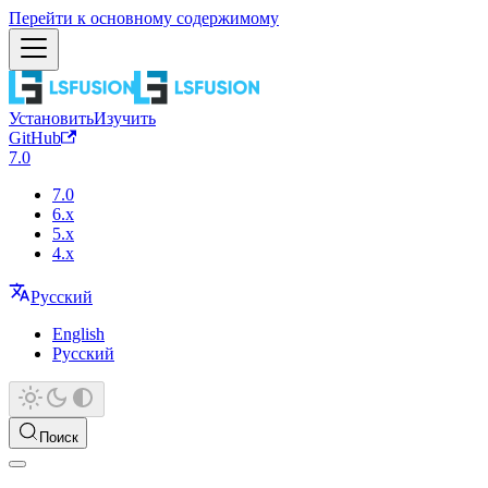
Перейти к основному содержимому
Установить
Изучить
GitHub
7.0
7.0
6.x
5.x
4.x
Русский
English
Русский
Поиск