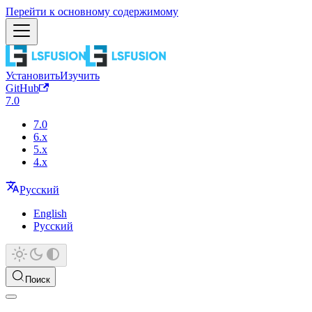
Перейти к основному содержимому
Установить
Изучить
GitHub
7.0
7.0
6.x
5.x
4.x
Русский
English
Русский
Поиск