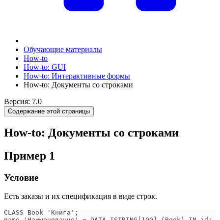
Обучающие материалы
How-to
How-to: GUI
How-to: Интерактивные формы
How-to: Документы со строками
Версия: 7.0
Содержание этой страницы
How-to: Документы со строками
Пример 1
Условие
Есть заказы и их спецификация в виде строк.
CLASS Book 'Книга';
name 'Наименование' = DATA ISTRING[100] (Book) IN id;