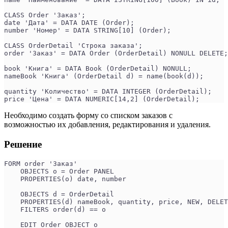
CLASS Order 'Заказ';
date 'Дата' = DATA DATE (Order);
number 'Номер' = DATA STRING[10] (Order);
CLASS OrderDetail 'Строка заказа';
order 'Заказ' = DATA Order (OrderDetail) NONULL DELETE;
book 'Книга' = DATA Book (OrderDetail) NONULL;
nameBook 'Книга' (OrderDetail d) = name(book(d));
quantity 'Количество' = DATA INTEGER (OrderDetail);
price 'Цена' = DATA NUMERIC[14,2] (OrderDetail);
Необходимо создать форму со списком заказов с
возможностью их добавления, редактирования и удаления.
Решение
FORM order 'Заказ'
    OBJECTS o = Order PANEL
    PROPERTIES(o) date, number
    OBJECTS d = OrderDetail
    PROPERTIES(d) nameBook, quantity, price, NEW, DELET
    FILTERS order(d) == o
    EDIT Order OBJECT o