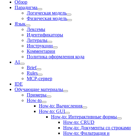
Обзор
Парадигма
Логическая модель
Физическая модель
Язык
Лексемы
Идентификаторы
Литералы
Инструкции
Комментарии
Политика оформления кода
AI
Brief
Rules
MCP-сервер
IDE
Обучающие материалы
Примеры
How-to
How-to: Вычисления
How-to: GUI
How-to: Интерактивные формы
How-to: CRUD
How-to: Документы со строками
How-to: Фильтрация и