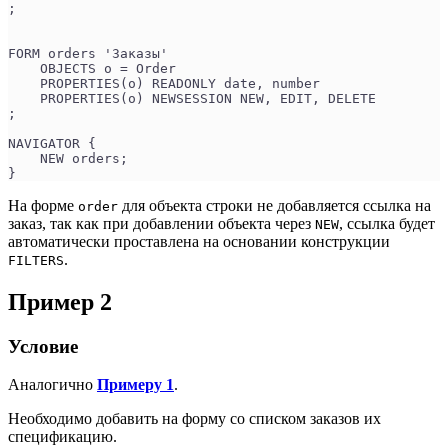
;
FORM orders 'Заказы'
    OBJECTS o = Order
    PROPERTIES(o) READONLY date, number
    PROPERTIES(o) NEWSESSION NEW, EDIT, DELETE
;
NAVIGATOR {
    NEW orders;
}
На форме
для объекта строки не добавляется ссылка на
order
заказ, так как при добавлении объекта через
, ссылка будет
NEW
автоматически проставлена на основании конструкции
.
FILTERS
Пример 2
Условие
Аналогично
Примеру 1
.
Необходимо добавить на форму со списком заказов их
спецификацию.