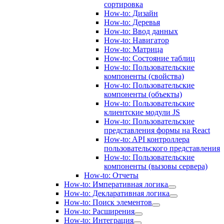
сортировка
How-to: Дизайн
How-to: Деревья
How-to: Ввод данных
How-to: Навигатор
How-to: Матрица
How-to: Состояние таблиц
How-to: Пользовательские
компоненты (свойства)
How-to: Пользовательские
компоненты (объекты)
How-to: Пользовательские
клиентские модули JS
How-to: Пользовательские
представления формы на React
How-to: API контроллера
пользовательского представления
How-to: Пользовательские
компоненты (вызовы сервера)
How-to: Отчеты
How-to: Императивная логика
How-to: Декларативная логика
How-to: Поиск элементов
How-to: Расширения
How-to: Интеграция