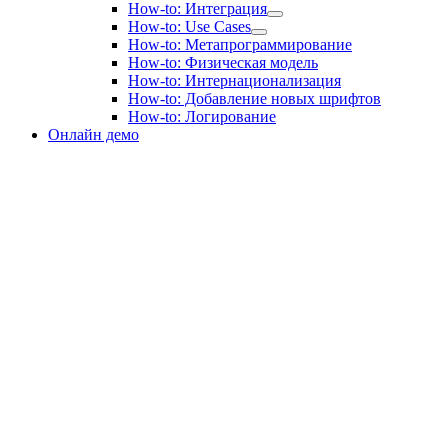
How-to: Интеграция
How-to: Use Cases
How-to: Метапрограммирование
How-to: Физическая модель
How-to: Интернационализация
How-to: Добавление новых шрифтов
How-to: Логирование
Онлайн демо