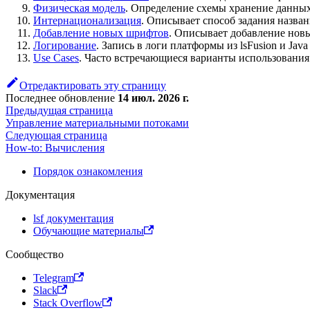
Физическая модель
. Определение схемы хранение данных
Интернационализация
. Описывает способ задания назва
Добавление новых шрифтов
. Описывает добавление новы
Логирование
. Запись в логи платформы из lsFusion и Java
Use Cases
. Часто встречающиеся варианты использования
Отредактировать эту страницу
Последнее обновление
14 июл. 2026 г.
Предыдущая страница
Управление материальными потоками
Следующая страница
How-to: Вычисления
Порядок ознакомления
Документация
lsf документация
Обучающие материалы
Сообщество
Telegram
Slack
Stack Overflow