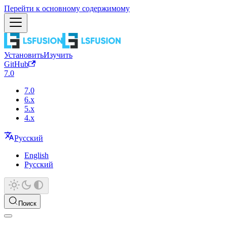
Перейти к основному содержимому
Установить
Изучить
GitHub
7.0
7.0
6.x
5.x
4.x
Русский
English
Русский
Поиск