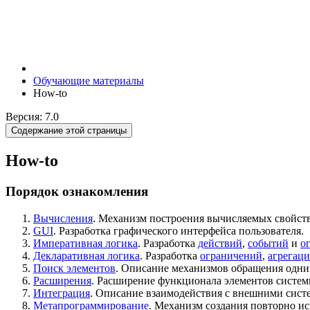
Обучающие материалы
How-to
Версия: 7.0
Содержание этой страницы
How-to
Порядок ознакомления
Вычисления
. Механизм построения вычисляемых свойств
GUI
. Разработка графического интерфейса пользователя.
Императивная логика
. Разработка
действий
,
событий
и
о
Декларативная логика
. Разработка
ограничений
,
агрегац
Поиск элементов
. Описание механизмов обращения одни
Расширения
. Расширение функционала элементов систем
Интеграция
. Описание взаимодействия с внешними сист
Метапрограммирование
. Механизм создания повторно ис