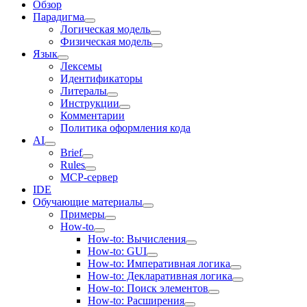
Обзор
Парадигма
Логическая модель
Физическая модель
Язык
Лексемы
Идентификаторы
Литералы
Инструкции
Комментарии
Политика оформления кода
AI
Brief
Rules
MCP-сервер
IDE
Обучающие материалы
Примеры
How-to
How-to: Вычисления
How-to: GUI
How-to: Императивная логика
How-to: Декларативная логика
How-to: Поиск элементов
How-to: Расширения