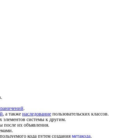
.
граничений
.
ий
, а также
наследование
пользовательских классов.
х элементов системы к другим.
ы после их объявления.
емами.
пользуемого кода путем создания
метакода
.