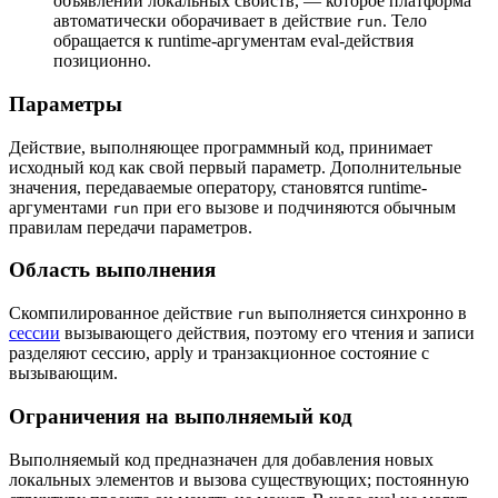
объявлений локальных свойств, — которое платформа
автоматически оборачивает в действие
. Тело
run
обращается к runtime-аргументам eval-действия
позиционно.
Параметры
Действие, выполняющее программный код, принимает
исходный код как свой первый параметр. Дополнительные
значения, передаваемые оператору, становятся runtime-
аргументами
при его вызове и подчиняются обычным
run
правилам передачи параметров.
Область выполнения
Скомпилированное действие
выполняется синхронно в
run
сессии
вызывающего действия, поэтому его чтения и записи
разделяют сессию, apply и транзакционное состояние с
вызывающим.
Ограничения на выполняемый код
Выполняемый код предназначен для добавления новых
локальных элементов и вызова существующих; постоянную