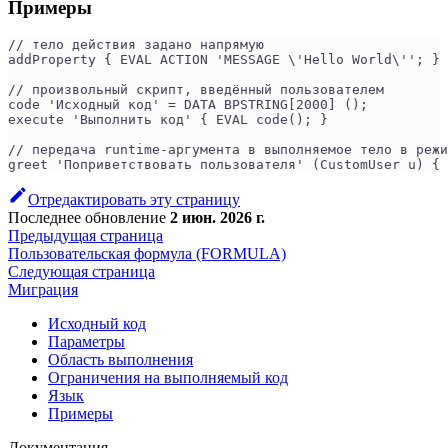
Примеры
// тело действия задано напрямую
addProperty { EVAL ACTION 'MESSAGE \'Hello World\''; }
// произвольный скрипт, введённый пользователем
code 'Исходный код' = DATA BPSTRING[2000] ();
execute 'Выполнить код' { EVAL code(); }
// передача runtime-аргумента в выполняемое тело в режи
greet 'Поприветствовать пользователя' (CustomUser u) { 
Отредактировать эту страницу
Последнее обновление
2 июн. 2026 г.
Предыдущая страница
Пользовательская формула (FORMULA)
Следующая страница
Миграция
Исходный код
Параметры
Область выполнения
Ограничения на выполняемый код
Язык
Примеры
Документация