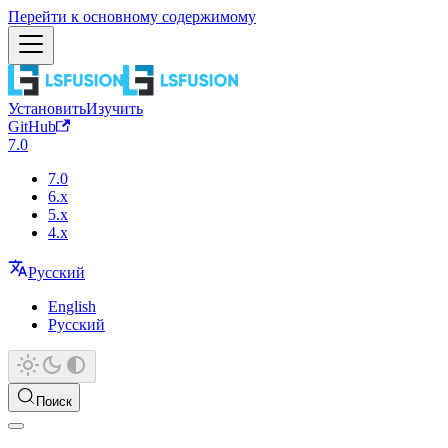
Перейти к основному содержимому
Установить
Изучить
GitHub
7.0
7.0
6.x
5.x
4.x
Русский
English
Русский
Поиск