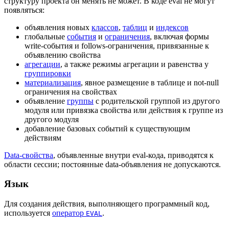
структуру проекта он менять не может. В коде eval не могут
появляться:
объявления новых
классов
,
таблиц
и
индексов
глобальные
события
и
ограничения
, включая формы
write-события и follows-ограничения, привязанные к
объявлению свойства
агрегации
, а также режимы агрегации и равенства у
группировки
материализация
, явное размещение в таблице и not-null
ограничения на свойствах
объявление
группы
с родительской группой из другого
модуля или привязка свойства или действия к группе из
другого модуля
добавление базовых событий к существующим
действиям
Data-свойства
, объявленные внутри eval-кода, приводятся к
области сессии; постоянные data-объявления не допускаются.
Язык
Для создания действия, выполняющего программный код,
используется
оператор
.
EVAL