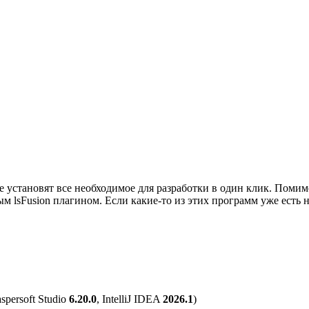
е установят все необходимое для разработки в один клик. Поми
енным lsFusion плагином. Если какие-то из этих программ уже ест
aspersoft Studio
6.20.0
, IntelliJ IDEA
2026.1
)