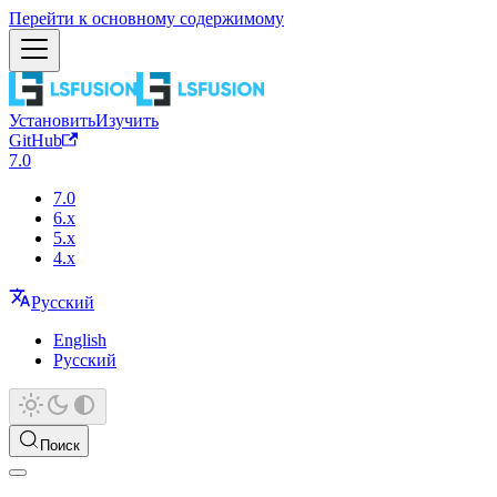
Перейти к основному содержимому
Установить
Изучить
GitHub
7.0
7.0
6.x
5.x
4.x
Русский
English
Русский
Поиск