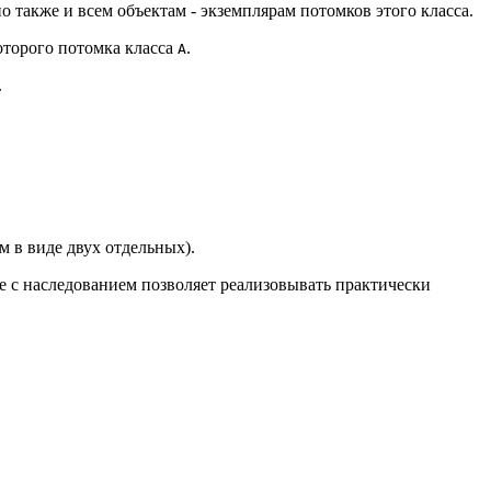
о также и всем объектам - экземплярам потомков этого класса.
оторого потомка класса
.
A
.
м в виде двух отдельных).
те с наследованием позволяет реализовывать практически