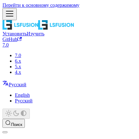
Перейти к основному содержимому
Установить
Изучить
GitHub
7.0
7.0
6.x
5.x
4.x
Русский
English
Русский
Поиск