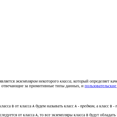
 является
экземпляром
некоторого
класса
, который определяет ка
, отвечающие за примитивные типы данных, и
пользовательские
класса
от класса
будем называть класс
-
предком
, а класс
-
B
A
A
B
следуется от класса
, то все экземпляры класса
будут обладать
A
B