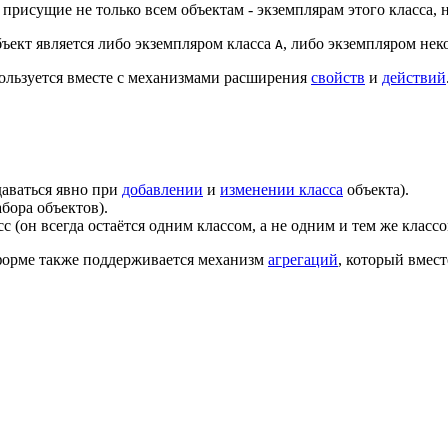
присущие не только всем объектам - экземплярам этого класса, н
объект является либо экземпляром класса
, либо экземпляром нек
A
ользуется вместе с механизмами расширения
свойств
и
действий
даваться явно при
добавлении
и
изменении класса
объекта).
абора объектов).
с (он всегда остаётся одним классом, а не одним и тем же классо
тформе также поддерживается механизм
агрегаций
, который вмес