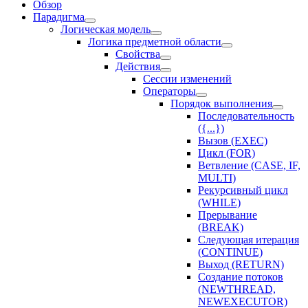
Обзор
Парадигма
Логическая модель
Логика предметной области
Свойства
Действия
Сессии изменений
Оператоpы
Порядок выполнения
Последовательность
({...})
Вызов (EXEC)
Цикл (FOR)
Ветвление (CASE, IF,
MULTI)
Рекурсивный цикл
(WHILE)
Прерывание
(BREAK)
Следующая итерация
(CONTINUE)
Выход (RETURN)
Создание потоков
(NEWTHREAD,
NEWEXECUTOR)