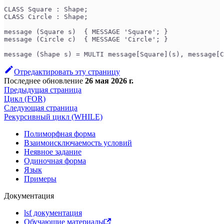
CLASS Square : Shape;
CLASS Circle : Shape;
message (Square s)  { MESSAGE 'Square'; }
message (Circle c)  { MESSAGE 'Circle'; }
message (Shape s) = MULTI message[Square](s), message[C
Отредактировать эту страницу
Последнее обновление
26 мая 2026 г.
Предыдущая страница
Цикл (FOR)
Следующая страница
Рекурсивный цикл (WHILE)
Полиморфная форма
Взаимоисключаемость условий
Неявное задание
Одиночная форма
Язык
Примеры
Документация
lsf документация
Обучающие материалы