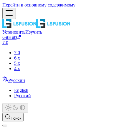
Перейти к основному содержимому
Установить
Изучить
GitHub
7.0
7.0
6.x
5.x
4.x
Русский
English
Русский
Поиск