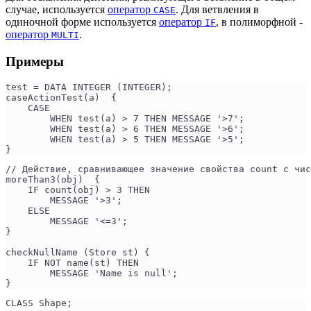
случае, используется
оператор
. Для ветвления в
CASE
одиночной форме используется
оператор
, в полиморфной -
IF
оператор
.
MULTI
Примеры
test = DATA INTEGER (INTEGER);
caseActionTest(a)  {
    CASE
        WHEN test(a) > 7 THEN MESSAGE '>7';
        WHEN test(a) > 6 THEN MESSAGE '>6';
        WHEN test(a) > 5 THEN MESSAGE '>5';
}
// Действие, сравнивающее значение свойства count с чис
moreThan3(obj)  {
    IF count(obj) > 3 THEN
        MESSAGE '>3';
    ELSE
        MESSAGE '<=3';
}
checkNullName (Store st) {
    IF NOT name(st) THEN
        MESSAGE 'Name is null';
}
CLASS Shape;