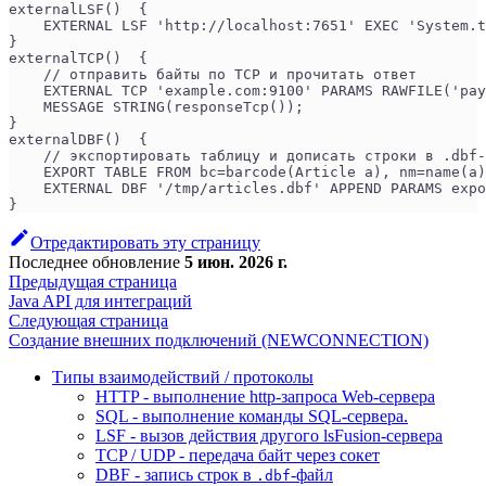
externalLSF()  {
    EXTERNAL LSF 'http://localhost:7651' EXEC 'System.t
}
externalTCP()  {
    // отправить байты по TCP и прочитать ответ
    EXTERNAL TCP 'example.com:9100' PARAMS RAWFILE('pay
    MESSAGE STRING(responseTcp());
}
externalDBF()  {
    // экспортировать таблицу и дописать строки в .dbf-
    EXPORT TABLE FROM bc=barcode(Article a), nm=name(a)
    EXTERNAL DBF '/tmp/articles.dbf' APPEND PARAMS expo
}
Отредактировать эту страницу
Последнее обновление
5 июн. 2026 г.
Предыдущая страница
Java API для интеграций
Следующая страница
Создание внешних подключений (NEWCONNECTION)
Типы взаимодействий / протоколы
HTTP - выполнение http-запроса Web-сервера
SQL - выполнение команды SQL-сервера.
LSF - вызов действия другого lsFusion-сервера
TCP / UDP - передача байт через сокет
DBF - запись строк в
-файл
.dbf