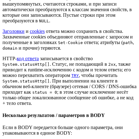
вышеупомянутых, считаются строками, и при записи
автоматически преобразуются к классам значения свойств, в
которые они записываются. Пустые строки при этом
преобразуются в
.
NULL
Заголовки
и
cookies
ответа можно сохранить в свойства.
Захваченные cookies объединяют отправленные с запросом и
полученные в заголовках
ответа; атрибуты (
,
Set-Cookie
path
и прочие) теряются.
domain
HTTP-
код ответа
записывается в свойство
. Статус, не попадающий в
, также
System.statusHttp[]
2xx
приводит к runtime-исключению с кодом и телом ответа; его
можно перехватить оператором
, чтобы прочитать
TRY
. При выполнении на клиенте в
System.statusHttp[]
обычном веб-клиенте (браузере) сетевая / CORS / DNS-ошибка
приходит как
; в этом случае исключение несёт
status = 0
только общее локализованное сообщение об ошибке, а не код
+ тело ответа.
Несколько результатов / параметров в BODY
Если в BODY передается больше одного параметра, они
упаковываются в единое BODY: