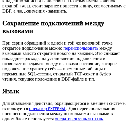
к падению записи для числовых. Поэтому имена колонок
входной
стоит заранее привести к виду, совместимому с
TABLE
DBF, а
-значения - заменить.
NULL
Сохранение подключений между
вызовами
При серии обращений к одной и той же конечной точке
открытое подключение можно
переиспользовать
между
вызовами вместо открытия нового на каждый. Это снижает
накладные расходы на установление подключения и
позволяет передавать между вызовами состояние, которое
подключение хранит у себя — временные таблицы и
переменные SQL-сессии, открытый TCP-сокет и буфер
чтения, текущее положение в DBF-файле и т.п.
Язык
Для объявления действия, обращающегося к внешней системе,
используется
оператор
. Для переиспользования
EXTERNAL
внешнего подключения между несколькими вызовами в
одном блоке используется
оператор
.
NEWCONNECTION