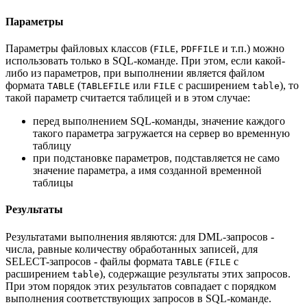
Параметры
Параметры файловых классов (
,
и т.п.) можно
FILE
PDFFILE
использовать только в SQL-команде. При этом, если какой-
либо из параметров, при выполнении является файлом
формата
(
или
с расширением
), то
TABLE
TABLEFILE
FILE
table
такой параметр считается таблицей и в этом случае:
перед выполнением SQL-команды, значение каждого
такого параметра загружается на сервер во временную
таблицу
при подстановке параметров, подставляется не само
значение параметра, а имя созданной временной
таблицы
Результаты
Результатами выполнения являются: для DML-запросов -
числа, равные количеству обработанных записей, для
SELECT-запросов - файлы формата
(
с
TABLE
FILE
расширением
), содержащие результаты этих запросов.
table
При этом порядок этих результатов совпадает с порядком
выполнения соответствующих запросов в SQL-команде.