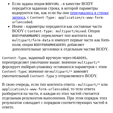
Если задана опция
- в качестве BODY
BODYURL
передаётся заданная строка, в которой параметры
кодируются так, как если бы они
передавались в строке
запроса
, с
Content-Type: application/x-www-form-
.
urlencoded
Иначе - параметры передаются как составные части
BODY с
. Опция
Content-Type: multipart/mixed
переключает тип контента на
BODYPARAMNAMES
и именует первые части как form-
multipart/form-data
поля; опция
добавляет
BODYPARAMHEADERS
дополнительные заголовки к отдельным частям BODY.
, заданный вручную через
,
Content-Type
HEADERS
переопределяет умолчание выше: значение
multipart/*
форсирует multipart-упаковку оставшихся параметров с этим
; значение не-
заменяет
Content-Type
multipart/*
умолчательный
у отправляемого BODY.
Content-Type
В свою очередь, если тип контента ответа -
или
multipart/*
, то тело ответа
application/x-www-form-urlencoded
разбирается на части, и каждая из этих частей считается
отдельным результатом выполнения. При этом порядок этих
результатов совпадает с порядком соответствующих частей в
ответе.