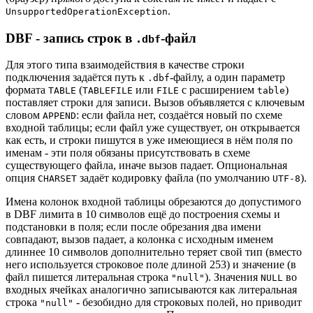
.
UnsupportedOperationException
DBF - запись строк в
-файл
.dbf
Для этого типа взаимодействия в качестве строки
подключения задаётся путь к
-файлу, а один параметр
.dbf
формата
(
или
с расширением
)
TABLE
TABLEFILE
FILE
table
поставляет строки для записи. Вызов объявляется с ключевым
словом
: если файла нет, создаётся новый по схеме
APPEND
входной таблицы; если файл уже существует, он открывается
как есть, и строки пишутся в уже имеющиеся в нём поля по
именам - эти поля обязаны присутствовать в схеме
существующего файла, иначе вызов падает. Опциональная
опция
задаёт кодировку файла (по умолчанию
).
CHARSET
UTF-8
Имена колонок входной таблицы обрезаются до допустимого
в DBF лимита в 10 символов ещё до построения схемы и
подстановки в поля; если после обрезания два имени
совпадают, вызов падает, а колонка с исходным именем
длиннее 10 символов дополнительно теряет свой тип (вместо
него используется строковое поле длиной 253) и значение (в
файл пишется литеральная строка
). Значения
во
"null"
NULL
входных ячейках аналогично записываются как литеральная
строка
- безобидно для строковых полей, но приводит
"null"