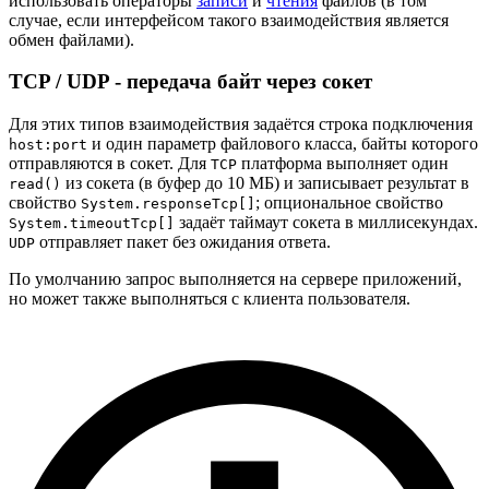
использовать операторы
записи
и
чтения
файлов (в том
случае, если интерфейсом такого взаимодействия является
обмен файлами).
TCP / UDP - передача байт через сокет
Для этих типов взаимодействия задаётся строка подключения
и один параметр файлового класса, байты которого
host:port
отправляются в сокет. Для
платформа выполняет один
TCP
из сокета (в буфер до 10 МБ) и записывает результат в
read()
свойство
; опциональное свойство
System.responseTcp[]
задаёт таймаут сокета в миллисекундах.
System.timeoutTcp[]
отправляет пакет без ожидания ответа.
UDP
По умолчанию запрос выполняется на сервере приложений,
но может также выполняться с клиента пользователя.