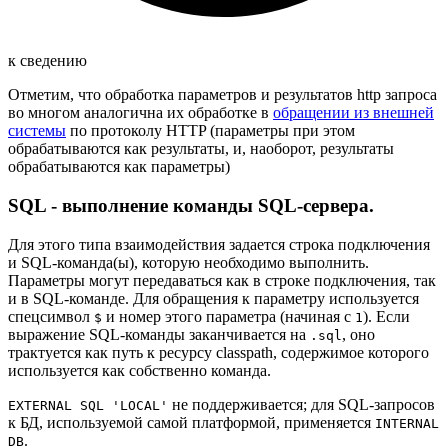
к сведению
Отметим, что обработка параметров и результатов http запроса
во многом аналогична их обработке в
обращении из внешней
системы
по протоколу HTTP (параметры при этом
обрабатываются как результаты, и, наоборот, результаты
обрабатываются как параметры)
SQL - выполнение команды SQL-сервера.
Для этого типа взаимодействия задается строка подключения
и SQL-команда(ы), которую необходимо выполнить.
Параметры могут передаваться как в строке подключения, так
и в SQL-команде. Для обращения к параметру используется
спецсимвол
и номер этого параметра (начиная с
). Если
$
1
выражение SQL-команды заканчивается на
, оно
.sql
трактуется как путь к ресурсу classpath, содержимое которого
используется как собственно команда.
не поддерживается; для SQL-запросов
EXTERNAL SQL 'LOCAL'
к БД, используемой самой платформой, применяется
INTERNAL
.
DB