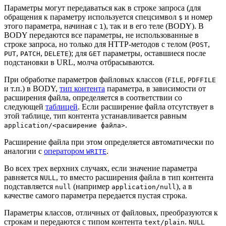
Параметры могут передаваться как в строке запроса (для
обращения к параметру используется спецсимвол
и номер
$
этого параметра, начиная с
), так и в его теле (BODY). В
1
BODY передаются все параметры, не использованные в
строке запроса, но только для HTTP-методов с телом (
,
POST
,
,
); для
параметры, оставшиеся после
PUT
PATCH
DELETE
GET
подстановки в URL, молча отбрасываются.
При обработке параметров файловых классов (
,
FILE
PDFFILE
и т.п.) в BODY,
тип контента
параметра, в зависимости от
расширения файла, определяется в соответствии со
следующей
таблицей
. Если расширение файла отсутствует в
этой таблице, тип контента устанавливается равным
.
application/<расширение файла>
Расширение файла при этом определяется автоматически по
аналогии с
оператором
.
WRITE
Во всех трех верхних случаях, если значение параметра
равняется
, то вместо расширения файла в тип контента
NULL
подставляется
(например
), а в
null
application/null
качестве самого параметра передается пустая строка.
Параметры классов, отличных от файловых, преобразуются к
строкам и передаются с типом контента
.
text/plain
NULL