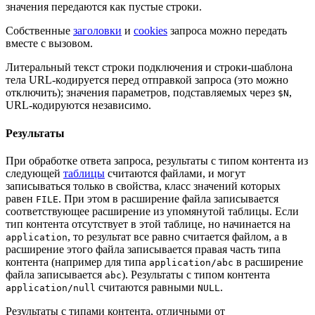
значения передаются как пустые строки.
Собственные
заголовки
и
cookies
запроса можно передать
вместе с вызовом.
Литеральный текст строки подключения и строки-шаблона
тела URL-кодируется перед отправкой запроса (это можно
отключить); значения параметров, подставляемых через
,
$N
URL-кодируются независимо.
Результаты
При обработке ответа запроса, результаты с типом контента из
следующей
таблицы
считаются файлами, и могут
записываться только в свойства, класс значений которых
равен
. При этом в расширение файла записывается
FILE
соответствующее расширение из упомянутой таблицы. Если
тип контента отсутствует в этой таблице, но начинается на
, то результат все равно считается файлом, а в
application
расширение этого файла записывается правая часть типа
контента (например для типа
в расширение
application/abc
файла записывается
). Результаты с типом контента
abc
считаются равными
.
application/null
NULL
Результаты с типами контента, отличными от