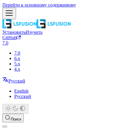
Перейти к основному содержимому
Установить
Изучить
GitHub
7.0
7.0
6.x
5.x
4.x
Русский
English
Русский
Поиск