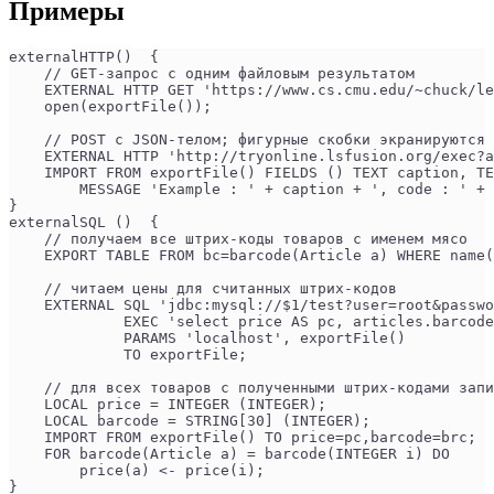
Примеры
externalHTTP()  {
    // GET-запрос с одним файловым результатом
    EXTERNAL HTTP GET 'https://www.cs.cmu.edu/~chuck/le
    open(exportFile());
    // POST с JSON-телом; фигурные скобки экранируются 
    EXTERNAL HTTP 'http://tryonline.lsfusion.org/exec?a
    IMPORT FROM exportFile() FIELDS () TEXT caption, TE
        MESSAGE 'Example : ' + caption + ', code : ' + 
}
externalSQL ()  {
    // получаем все штрих-коды товаров с именем мясо
    EXPORT TABLE FROM bc=barcode(Article a) WHERE name(
    // читаем цены для считанных штрих-кодов
    EXTERNAL SQL 'jdbc:mysql://$1/test?user=root&passwo
             EXEC 'select price AS pc, articles.barcode
             PARAMS 'localhost', exportFile() 
             TO exportFile; 
    // для всех товаров с полученными штрих-кодами запи
    LOCAL price = INTEGER (INTEGER);
    LOCAL barcode = STRING[30] (INTEGER);
    IMPORT FROM exportFile() TO price=pc,barcode=brc;
    FOR barcode(Article a) = barcode(INTEGER i) DO
        price(a) <- price(i);
}