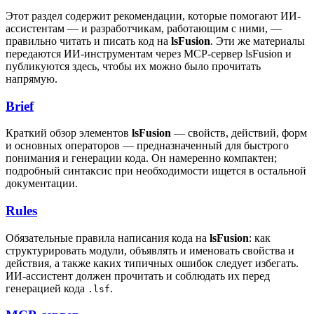
Этот раздел содержит рекомендации, которые помогают ИИ-
ассистентам — и разработчикам, работающим с ними, —
правильно читать и писать код на
lsFusion
. Эти же материалы
передаются ИИ-инструментам через MCP-сервер lsFusion и
публикуются здесь, чтобы их можно было прочитать
напрямую.
Brief
Краткий обзор элементов
lsFusion
— свойств, действий, форм
и основных операторов — предназначенный для быстрого
понимания и генерации кода. Он намеренно компактен;
подробный синтаксис при необходимости ищется в остальной
документации.
Rules
Обязательные правила написания кода на
lsFusion
: как
структурировать модули, объявлять и именовать свойства и
действия, а также каких типичных ошибок следует избегать.
ИИ-ассистент должен прочитать и соблюдать их перед
генерацией кода
.
.lsf