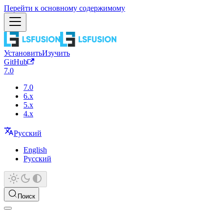
Перейти к основному содержимому
Установить
Изучить
GitHub
7.0
7.0
6.x
5.x
4.x
Русский
English
Русский
Поиск