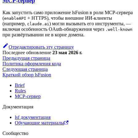
MCP-сервер
Как запустить само приложение lsFusion в роли MCP-сервера
(
+ HTTPS), чтобы внешние ИИ-клиенты
enableAPI
(например,
) могли вызывать его инструменты, —
claude.ai
включая особенность OAuth-обнаружения через
.well-known
при развёртывании не в корне домена.
Отредактировать эту страницу
Последнее обновление
23 мая 2026 г.
Предыдущая страница
Политика оформления кода
Следующая страница
Краткий обзор lsFusion
Brief
Rules
MCP-сервер
Документация
lsf документация
Обучающие материалы
Сообщество